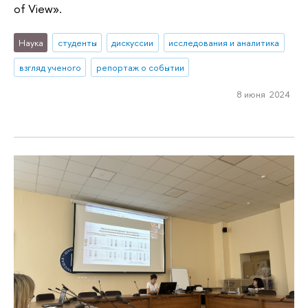
of View».
Наука
студенты
дискуссии
исследования и аналитика
взгляд ученого
репортаж о событии
8 июня 2024