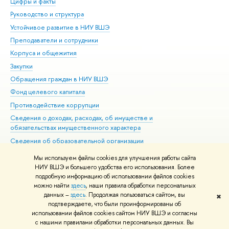
Цифры и факты
Ли
Руководство и структура
Дов
Устойчивое развитие в НИУ ВШЭ
Ол
Преподаватели и сотрудники
При
Корпуса и общежития
Вы
Закупки
При
Обращения граждан в НИУ ВШЭ
Ас
Фонд целевого капитала
До
Противодействие коррупции
Цен
Сведения о доходах, расходах, об имуществе и
Би
обязательствах имущественного характера
Об
Сведения об образовательной организации
Обр
Людям с ограниченными возможностями здоровья
Мы используем файлы cookies для улучшения работы сайта
Единая платежная страница
НИУ ВШЭ и большего удобства его использования. Более
подробную информацию об использовании файлов cookies
Работа в Вышке
можно найти
здесь
, наши правила обработки персональных
данных –
здесь
. Продолжая пользоваться сайтом, вы
✖
Редактору
подтверждаете, что были проинформированы об
© НИУ ВШЭ 1993–2026
Адреса и контакты
Условия использования
использовании файлов cookies сайтом НИУ ВШЭ и согласны
с нашими правилами обработки персональных данных. Вы
материалов
Политика конфиденциальности
Карта сайта