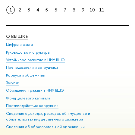
1
2
3
4
5
6
7
8
9
10
11
О ВЫШКЕ
ОБ
Цифры и факты
Ли
Руководство и структура
Дов
Устойчивое развитие в НИУ ВШЭ
Ол
Преподаватели и сотрудники
При
Корпуса и общежития
Вы
Закупки
При
Обращения граждан в НИУ ВШЭ
Ас
Фонд целевого капитала
До
Противодействие коррупции
Цен
Сведения о доходах, расходах, об имуществе и
Би
обязательствах имущественного характера
Об
Сведения об образовательной организации
Обр
Людям с ограниченными возможностями здоровья