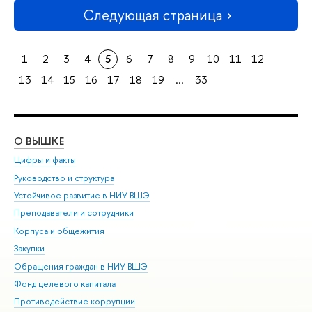
Следующая страница
1
2
3
4
5
6
7
8
9
10
11
12
13
14
15
16
17
18
19
...
33
О ВЫШКЕ
ОБ
Цифры и факты
Ли
Руководство и структура
Дов
Устойчивое развитие в НИУ ВШЭ
Ол
Преподаватели и сотрудники
При
Корпуса и общежития
Вы
Закупки
При
Обращения граждан в НИУ ВШЭ
Ас
Фонд целевого капитала
До
Противодействие коррупции
Цен