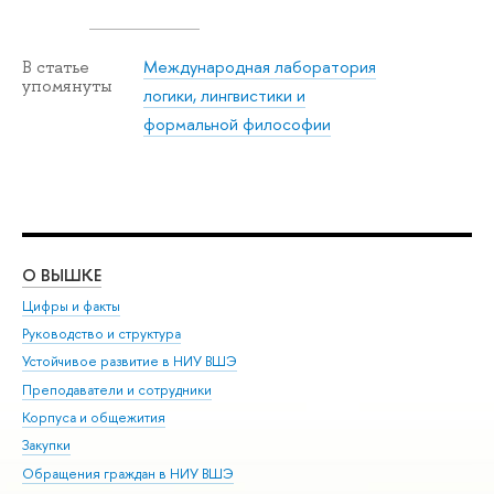
Международная лаборатория
В статье
упомянуты
логики, лингвистики и
формальной философии
О ВЫШКЕ
ОБ
Цифры и факты
Ли
Руководство и структура
Дов
Устойчивое развитие в НИУ ВШЭ
Ол
Преподаватели и сотрудники
При
Корпуса и общежития
Вы
Закупки
При
Обращения граждан в НИУ ВШЭ
Ас