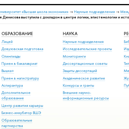
университет «Высшая школа экономики»
→
Научные подразделения
→
Межд
я Денисова выступила с докладом в центре логики, эпистемологии и ист
ОБРАЗОВАНИЕ
НАУКА
Р
Лицей
Научные подразделения
Би
Довузовская подготовка
Исследовательские проекты
Из
Олимпиады
Мониторинги
Кн
Прием в бакалавриат
Диссертационные советы
Ти
Вышка+
Защиты диссертаций
Ме
Прием в магистратуру
Академическое развитие
Жу
Аспирантура
Конкурсы и гранты
Пу
Дополнительное
Внешние научно-
образование
информационные ресурсы
Центр развития карьеры
Бизнес-инкубатор ВШЭ
Образовательные
партнерства