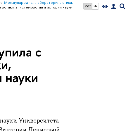
Международная лаборатория логики,
РУС
EN
логики, эпистемологии и истории науки
упила с
и,
 науки
а
 науки Университета
 Виктории Денисовой