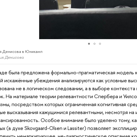
я Денисова в Юникамп
ия Денисова
аде была предложена формально-прагматическая модель к
й искажённые убеждения анализируются как условные выск
зована не в логическом следовании, а в выборе контекста
к. На материале теории релевантности Спербера и Уилс
змы, посредством которых ограниченная когнитивная сре
ые высказывания кажущимися релевантными, несмотря на
ансированность. Особое внимание было уделено тому, ка
ых (в духе Skovgaard-Olsen и Lassiter) позволяет эксплиц
печить немаркирующее, не-диагностическое описание к