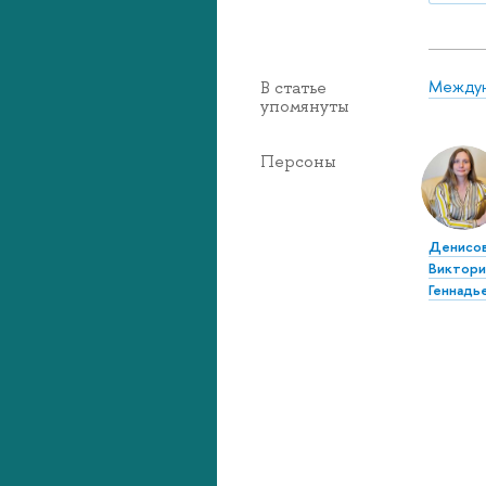
Междун
В статье
упомянуты
Персоны
Денисо
Виктори
Геннадь