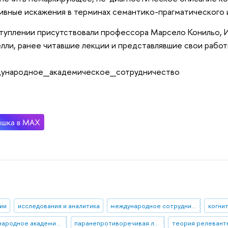
ивные искажения в терминах семантико-прагматического 
туплении присутствовали профессора Марсело Конильо, И
лли, ранее читавшие лекции и представлявшие свои работ
ународное_академическое_сотрудничество
ии
исследования и аналитика
международное сотрудничество
когни
Международное академическое сотрудничество
паранепротиворечивая логика
теория релевант