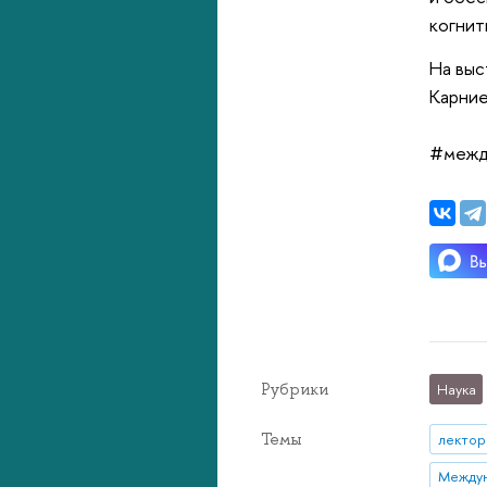
когнит
На выс
Карние
#межд
Рубрики
Наука
Темы
лектор