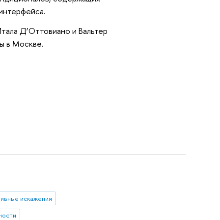
интерфейса.
тала Д’Оттовиано и Вальтер
ы в Москве.
тивные искажения
ности