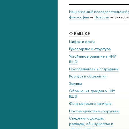
Национальный исследовательский 
философии
→
Новости
→
Виктори
О ВЫШКЕ
Цифры и факты
Руководство и структура
Устойчивое развитие в НИУ
ВШЭ
Преподаватели и сотрудники
Корпуса и общежития
Закупки
Обращения граждан в НИУ
ВШЭ
Фонд целевого капитала
Противодействие коррупции
Сведения о доходах,
расходах, об имуществе и