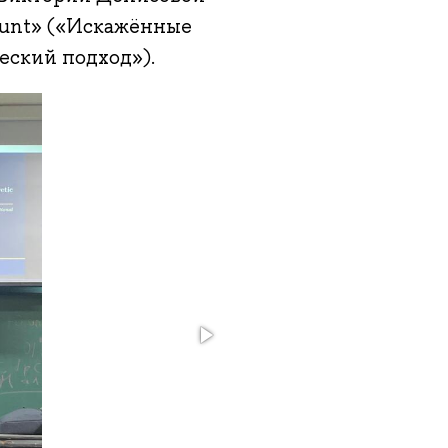
count» («Искажённые
еский подход»).