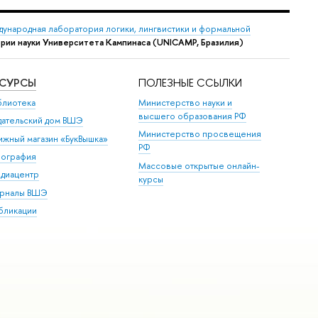
ународная лаборатория логики, лингвистики и формальной
ории науки Университета Кампинаса (UNICAMP, Бразилия)
ЕСУРСЫ
ПОЛЕЗНЫЕ ССЫЛКИ
блиотека
Министерство науки и
высшего образования РФ
дательский дом ВШЭ
Министерство просвещения
ижный магазин «БукВышка»
РФ
пография
Массовые открытые онлайн-
диацентр
курсы
рналы ВШЭ
бликации