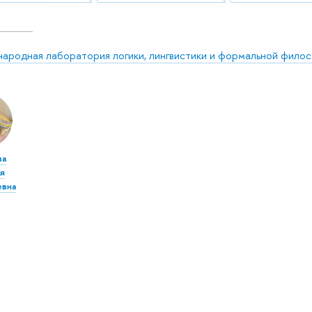
ародная лаборатория логики, лингвистики и формальной фило
ва
я
евна