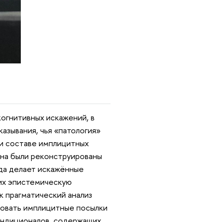
огнитивных искажений, в
азывания, чья «патология»
 и составе имплицитных
она были реконструированы
да делает искажённые
 их эпистемическую
к прагматический анализ
ировать имплицитные посылки
ондиционалов, содержащих