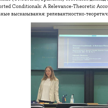
orted Conditionals: A Relevance-Theoretic Ac
вные высказывания: релевантностно‑теоретич