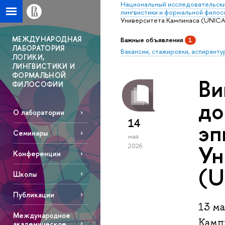
Национальный исследовательски
лингвистики и формальной фило
Университета Кампинаса (UNICA
МЕЖДУНАРОДНАЯ
Важные объявления
1
ЛАБОРАТОРИЯ
Вакансии, стажировки, аспиранту
ЛОГИКИ,
ЛИНГВИСТИКИ И
ФОРМАЛЬНОЙ
Ви
ФИЛОСОФИИ
до
О лаборатории
14
эп
Семинары
мая
Ун
2026
Конференции
(U
Школы
Публикации
13 м
Международное
Камп
академическое