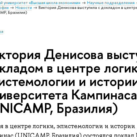
й университет «Высшая школа экономики»
Научные подразделения
софии
Новости
Виктория Денисова выступила с докладом в центре 
MP, Бразилия)
ра
ктория Денисова выст
кладом в центре логик
истемологии и истории
иверситета Кампинас
NICAMP, Бразилия)
ая в центре логики, эпистемологии и истории
инас (UNICAMP, Бразилия) состоялся доклад