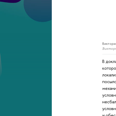
Виктори
Виктор
В докл
которо
локали
посыло
механи
условн
несбал
условн
и обес