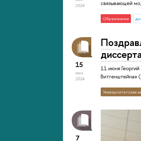
связывающей мод
2024
Образование
до
Поздравл
диссерт
15
11 июня Георги
июн
Витгенштейна» (
2024
Университетская ж
7