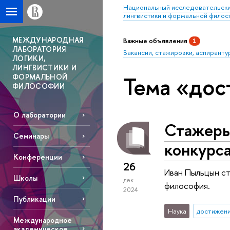
Национальный исследовательски
лингвистики и формальной фило
МЕЖДУНАРОДНАЯ
Важные объявления
1
ЛАБОРАТОРИЯ
Вакансии, стажировки, аспиранту
ЛОГИКИ,
ЛИНГВИСТИКИ И
Тема «до
ФОРМАЛЬНОЙ
ФИЛОСОФИИ
О лаборатории
Стажеры
Семинары
конкурс
Конференции
26
Иван Пыльцын ст
Школы
дек
философия.
2024
Публикации
Наука
достижен
Международное
академическое