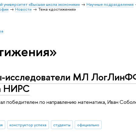
й университет «Высшая школа экономики»
Научные подразделения
софии
Новости
Тема «достижения»
ра
стижения»
-исследователи МЛ ЛогЛинФ
а НИРС
ал победителем по направлению математика, Иван Соболе
ия
конструктор успеха
студенты
официально