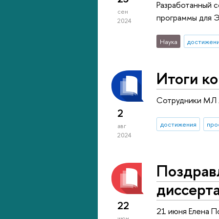
Разработанный с
сен
программы для 
2024
Наука
достижен
Итоги к
Сотрудники МЛ 
2
достижения
про
авг
2024
Поздрав
диссерт
22
21 июня Елена П
июн