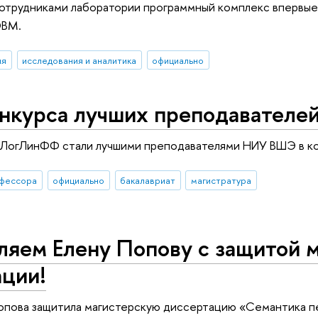
отрудниками лаборатории программный комплекс впервые 
ЭВМ.
ия
исследования и аналитика
официально
онкурса лучших преподавателе
ЛогЛинФФ стали лучшими преподавателями НИУ ВШЭ в ко
фессора
официально
бакалавриат
магистратура
ляем Елену Попову с защитой 
ации!
опова защитила магистерскую диссертацию «Семантика п