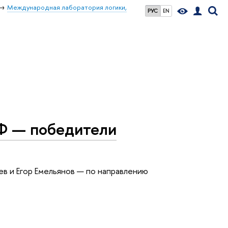
Международная лаборатория логики,
РУС
EN
Ф — победители
в и Егор Емельянов — по направлению