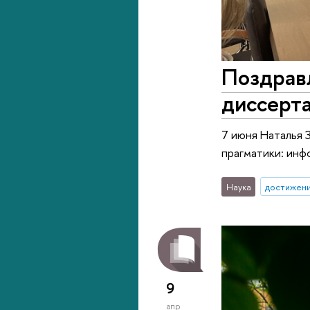
Поздрав
диссерт
7 июня Наталья 
прагматики: инф
Наука
достижен
9
апр