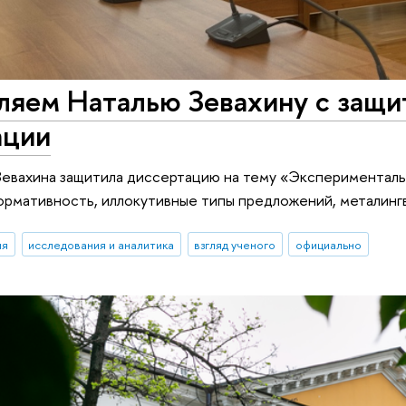
ляем Наталью Зевахину с защи
ации
Зевахина защитила диссертацию на тему «Экспериментал
ормативность, иллокутивные типы предложений, металинг
ия
исследования и аналитика
взгляд ученого
официально