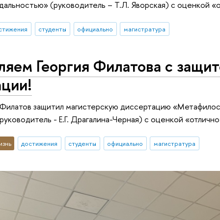
альностью» (руководитель – Т.Л. Яворская) с оценкой «о
стижения
студенты
официально
магистратура
яем Георгия Филатова с защит
ации!
й Филатов защитил магистерскую диссертацию «Метафило
руководитель - Е.Г. Драгалина-Черная) с оценкой «отлично
изнь
достижения
студенты
официально
магистратура