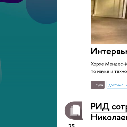
Интервь
Хорхе Мендес-М
по науке и техн
Наука
достижен
РИД сот
Николае
25