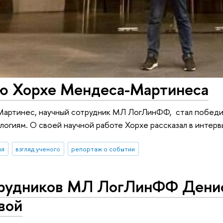
ю Хорхе Мендеса-Мартинеса
артинес, научный сотрудник МЛ ЛогЛинФФ, стал победи
ологиям. О своей научной работе Хорхе рассказал в интер
ия
взгляд ученого
репортаж о событии
рудников МЛ ЛогЛинФФ Денис
вой