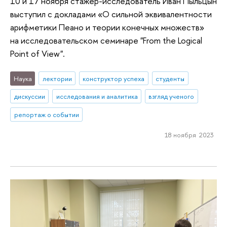
10 и 17 ноября стажер-исследователь Иван Пыльцын
выступил с докладами «‎О сильной эквивалентности
арифметики Пеано и теории конечных множеств»‎
на исследовательском семинаре "From the Logical
Point of View".
Наука
лектории
конструктор успеха
студенты
дискуссии
исследования и аналитика
взгляд ученого
репортаж о событии
18 ноября 2023