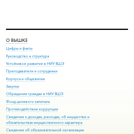
О ВЫШКЕ
ОБ
Цифры и факты
Ли
Руководство и структура
Дов
Устойчивое развитие в НИУ ВШЭ
Ол
Преподаватели и сотрудники
При
Корпуса и общежития
Вы
Закупки
При
Обращения граждан в НИУ ВШЭ
Ас
Фонд целевого капитала
До
Противодействие коррупции
Цен
Сведения о доходах, расходах, об имуществе и
Би
обязательствах имущественного характера
Об
Сведения об образовательной организации
Обр