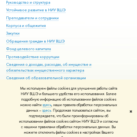
Руководство и структура
Дов
Устойчивое развитие в НИУ ВШЭ
Ол
Преподаватели и сотрудники
При
Корпуса и общежития
Вы
Закупки
При
Обращения граждан в НИУ ВШЭ
Ас
Фонд целевого капитала
До
Противодействие коррупции
Цен
Сведения о доходах, расходах, об имуществе и
Би
обязательствах имущественного характера
Об
Сведения об образовательной организации
Обр
Людям с ограниченными возможностями здоровья
Мы используем файлы cookies для улучшения работы сайта
Единая платежная страница
НИУ ВШЭ и большего удобства его использования. Более
подробную информацию об использовании файлов cookies
Работа в Вышке
можно найти
здесь
, наши правила обработки персональных
данных –
здесь
. Продолжая пользоваться сайтом, вы
✖
Редактору
подтверждаете, что были проинформированы об
© НИУ ВШЭ 1993–2026
Адреса и контакты
Условия использования
использовании файлов cookies сайтом НИУ ВШЭ и согласны
с нашими правилами обработки персональных данных. Вы
материалов
Политика конфиденциальности
Карта сайта
можете отключить файлы cookies в настройках Вашего
Шрифты HSE Sans и HSE Slab разработаны в
Школе дизайна НИУ ВШЭ