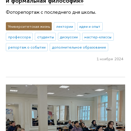
и формальная философия»
Фоторепортаж с последнего дня школы.
Университетская жизнь
лектории
идеи и опыт
профессора
студенты
дискуссии
мастер-классы
репортаж о событии
дополнительное образование
1 ноября 2024