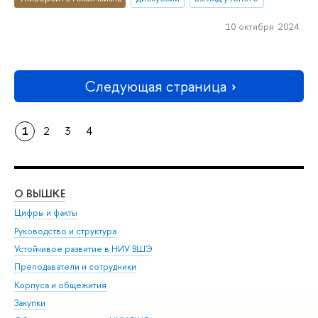
10 октября 2024
Следующая страница
1
2
3
4
О ВЫШКЕ
ОБ
Цифры и факты
Ли
Руководство и структура
Дов
Устойчивое развитие в НИУ ВШЭ
Ол
Преподаватели и сотрудники
При
Корпуса и общежития
Вы
Закупки
При