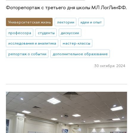
Фоторепортаж с третьего дня школы МЛ ЛогЛинФФ.
Университетская жизнь
лектории
идеи и опыт
профессора
студенты
дискуссии
исследования и аналитика
мастер-классы
репортаж о событии
дополнительное образование
30 октября 2024