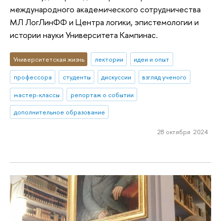
международного академического сотрудничества
МЛ ЛогЛинФФ и Центра логики, эпистемологии и
истории науки Университета Кампинас.
Университетская жизнь
лектории
идеи и опыт
профессора
студенты
дискуссии
взгляд ученого
мастер-классы
репортаж о событии
дополнительное образование
28 октября 2024