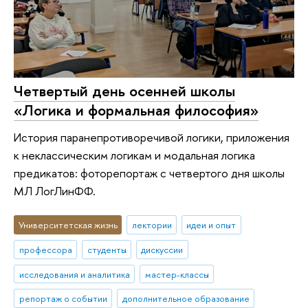
Четвертый день осенней школы
«Логика и формальная философия»
История паранепротиворечивой логики, приложения
к неклассическим логикам и модальная логика
предикатов: фоторепортаж с четвертого дня школы
МЛ ЛогЛинФФ.
Университетская жизнь
лектории
идеи и опыт
профессора
студенты
дискуссии
исследования и аналитика
мастер-классы
репортаж о событии
дополнительное образование