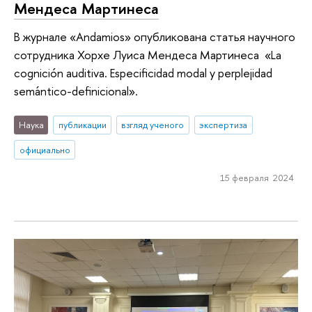
Мендеса Мартинеса
В журнале «Andamios» опубликована статья научного
сотрудника Хорхе Луиса Мендеса Мартинеса «La
cognición auditiva. Especificidad modal y perplejidad
semántico-definicional».
Наука
публикации
взгляд ученого
экспертиза
официально
15 февраля 2024