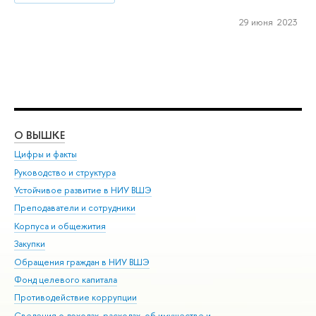
29 июня 2023
О ВЫШКЕ
ОБ
Цифры и факты
Ли
Руководство и структура
Дов
Устойчивое развитие в НИУ ВШЭ
Ол
Преподаватели и сотрудники
При
Корпуса и общежития
Вы
Закупки
При
Обращения граждан в НИУ ВШЭ
Ас
Фонд целевого капитала
До
Противодействие коррупции
Цен
Сведения о доходах, расходах, об имуществе и
Би