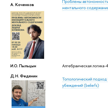
Проблемы автономности
А. Коченков
ментального содержани
И.О. Пыльцын
Алгебраическая логика-
Д.Н. Федянин
Топологический подход
убеждений (beliefs)