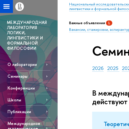
Национальный исследовательски
лингвистики и формальной фило
МЕЖДУНАРОДНАЯ
Важные объявления
1
ЛАБОРАТОРИЯ
Вакансии, стажировки, аспиранту
ЛОГИКИ,
ЛИНГВИСТИКИ И
ФОРМАЛЬНОЙ
Семи
ФИЛОСОФИИ
О лаборатории
2026
2025
20
Семинары
Конференции
В междунар
действуют
Школы
Публикации
Теорети
Международное
академическое