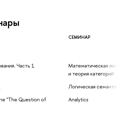
нары
СЕМИНАР
вания. Часть 1
Математическая логика
и теория категорий
1
Логическая семантика
ne "The Question of
Analytics