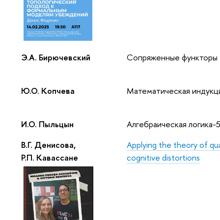
Э.А. Бирючевский
Сопряженные функторы
Ю.О. Копчева
Математическая индукц
И.О. Пыльцын
Алгебраическая логика-
В.Г. Денисова,
Applying the theory of quas
Р.П. Кавассане
cognitive distortions