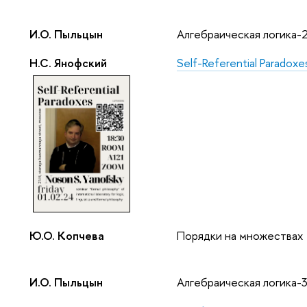
И.О. Пыльцын
Алгебраическая логика-
Н.С. Янофский
Self-Referential Paradoxe
Ю.О. Копчева
Порядки на множествах
И.О. Пыльцын
Алгебраическая логика-