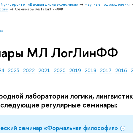
й университет «Высшая школа экономики»
Научные подразделения
софии
Семинары МЛ ЛогЛинФФ
ра
нары МЛ ЛогЛинФФ
24
2023
2022
2021
2020
2019
2018
2017
2016
одной лаборатории логики, лингвисти
 следующие регулярные семинары:
ческий семинар «Формальная философия»