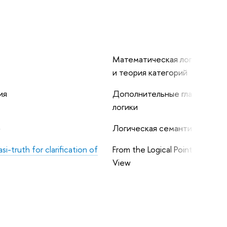
Математическая логика
и теория категорий
ия
Дополнительные главы
логики
5
Логическая семантика
i-truth for clarification of
From the Logical Point of
View