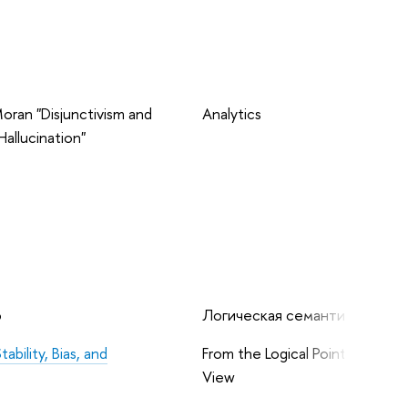
ran "Disjunctivism and
Analytics
allucination"
6
Логическая семантика
bility, Bias, and
From the Logical Point of
View