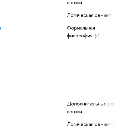
логики
2
Логическая семантика
s
Формальная
философия-91
Дополнительные главы
логики
3
Логическая семантика