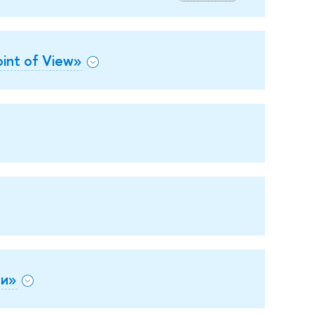
int of View»
ки»