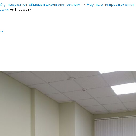
й университет «Высшая школа экономики»
Научные подразделения
софии
Новости
ра