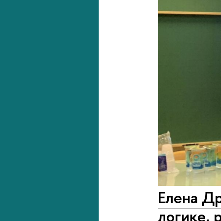
Елена Др
логике, 