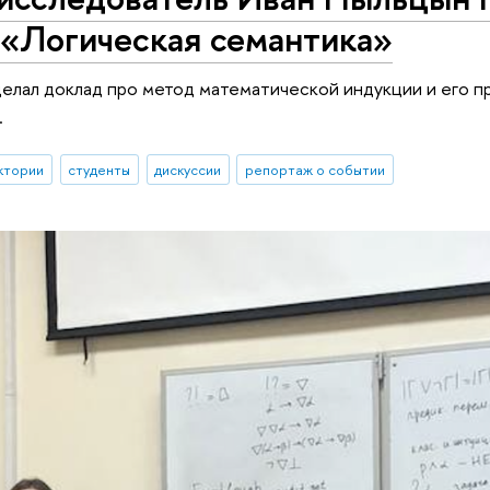
 «Логическая семантика»
елал доклад про метод математической индукции и его п
.
ктории
студенты
дискуссии
репортаж о событии