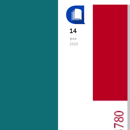
14
фев
2023