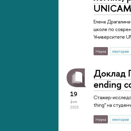
UNICAMP
Елена Драгалина
школе по соврем
Университете UN
Наука
лектории
Доклад Г
ending c
19
Стажер-исследова
фев
thing" на студе
2023
Наука
лектории