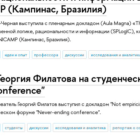
 (Кампинас, Бразилия)
-Черная выступила с пленарным докладом (Aula Magna) «The
енной логике, рациональности и информации (SPLogIC), ко
ICAMP (Кампинас, Бразилия).
идеи и опыт
профессора
дискуссии
исследования и аналитик
еоргия Филатова на студенчес
onference"
тель Георгий Филатов выступил с докладом "Not empiricism an
нческом форуме "Never-ending conference".
студенты
дискуссии
исследования и аналитика
репортаж о с