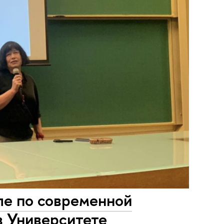
ле по современной
в Университете