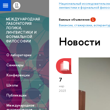
Национальный исследовательски
лингвистики и формальной фило
МЕЖДУНАРОДНАЯ
Важные объявления
1
ЛАБОРАТОРИЯ
Вакансии, стажировки, аспиранту
ЛОГИКИ,
ЛИНГВИСТИКИ И
Новости
ФОРМАЛЬНОЙ
ФИЛОСОФИИ
О лаборатории
Семинары
Конференции
7
Школы
мар
2023
Публикации
Международное
академическое