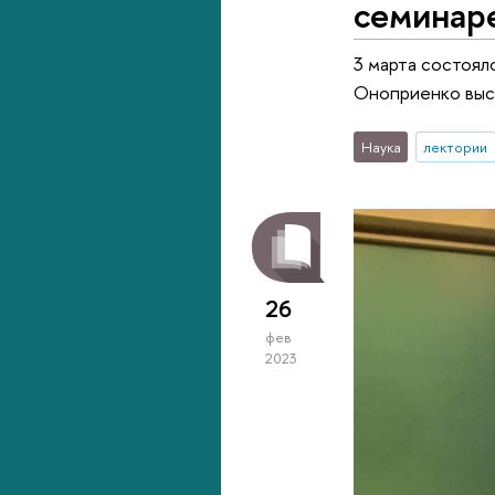
семинар
3 марта состоял
Оноприенко выст
Наука
лектории
26
фев
2023