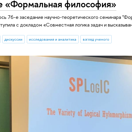
е «Формальная философия»
ось 76-е заседание научно-теоретического семинара "Фо
упила с докладом «Совместная логика задач и высказыва
дискуссии
исследования и аналитика
взгляд ученого