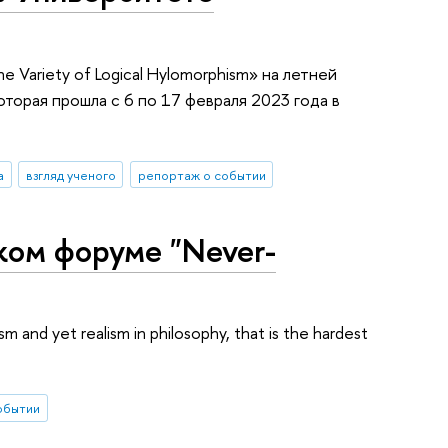
 Variety of Logical Hylomorphism» на летней
торая прошла с 6 по 17 февраля 2023 года в
а
взгляд ученого
репортаж о событии
ком форуме "Never-
d yet realism in philosophy, that is the hardest
обытии