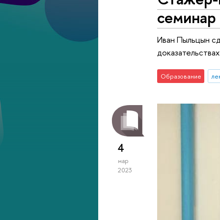
семинар
Иван Пыльцын сд
доказательствах
Образование
ле
4
мар
2023