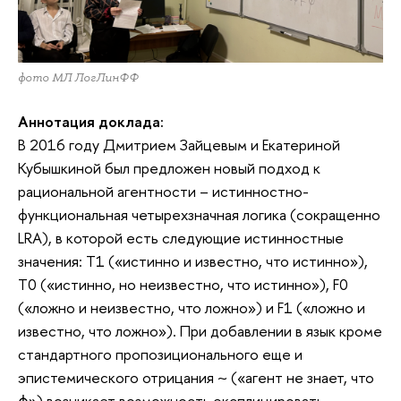
фото МЛ ЛогЛинФФ
Аннотация доклада:
В 2016 году Дмитрием Зайцевым и Екатериной
Кубышкиной был предложен новый подход к
рациональной агентности – истинностно-
функциональная четырехзначная логика (сокращенно
LRA), в которой есть следующие истинностные
значения: T1 («истинно и известно, что истинно»),
T0 («истинно, но неизвестно, что истинно»), F0
(«ложно и неизвестно, что ложно») и F1 («ложно и
известно, что ложно»). При добавлении в язык кроме
стандартного пропозиционального еще и
эпистемического отрицания ~ («агент не знает, что
ϕ») возникает возможность эксплицировать