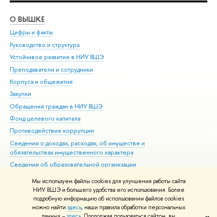
О ВЫШКЕ
ОБ
Цифры и факты
Ли
Руководство и структура
Дов
Устойчивое развитие в НИУ ВШЭ
Ол
Преподаватели и сотрудники
При
Корпуса и общежития
Вы
Закупки
При
Обращения граждан в НИУ ВШЭ
Ас
Фонд целевого капитала
До
Противодействие коррупции
Цен
Сведения о доходах, расходах, об имуществе и
Би
обязательствах имущественного характера
Об
Сведения об образовательной организации
Обр
Людям с ограниченными возможностями здоровья
Мы используем файлы cookies для улучшения работы сайта
Единая платежная страница
НИУ ВШЭ и большего удобства его использования. Более
подробную информацию об использовании файлов cookies
Работа в Вышке
можно найти
здесь
, наши правила обработки персональных
данных –
здесь
. Продолжая пользоваться сайтом, вы