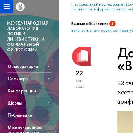
Национальный исследовательски
лингвистики и формальной фило
МЕЖДУНАРОДНАЯ
Важные объявления
1
ЛАБОРАТОРИЯ
Вакансии, стажировки, аспиранту
ЛОГИКИ,
ЛИНГВИСТИКИ И
ФОРМАЛЬНОЙ
До
ФИЛОСОФИИ
«В
О лаборатории
22
Семинары
сен
22 с
2023
Конференции
иссл
ариф
Школы
Публикации
Международное
академическое