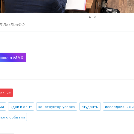
Л ЛогЛинФФ
вание
ии
идеи и опыт
конструктор успеха
студенты
исследования и
аж о событии