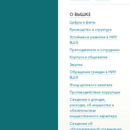
О ВЫШКЕ
Цифры и факты
Руководство и структура
Устойчивое развитие в НИУ
ВШЭ
Преподаватели и сотрудники
Корпуса и общежития
Закупки
Обращения граждан в НИУ
ВШЭ
Фонд целевого капитала
Противодействие коррупции
Сведения о доходах,
расходах, об имуществе и
обязательствах
имущественного характера
Сведения об
образовательной организации