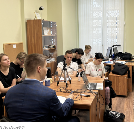
Л ЛогЛинФФ