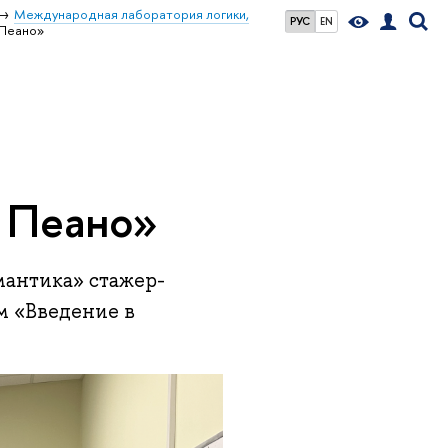
Международная лаборатория логики,
РУС
EN
 Пеано»
 Пеано»
мантика» стажер-
м «Введение в