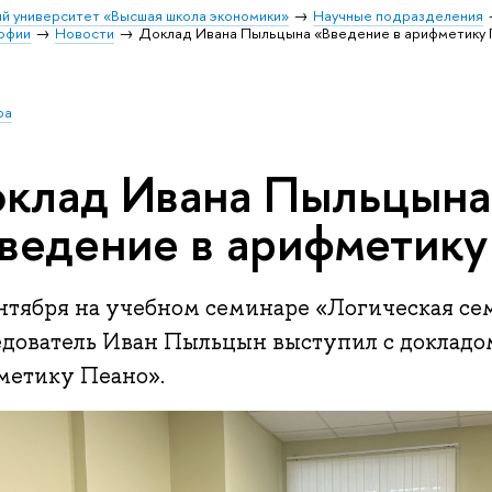
й университет «Высшая школа экономики»
Научные подразделения
софии
Новости
Доклад Ивана Пыльцына «Введение в арифметику
ра
клад Ивана Пыльцына
ведение в арифметику
ентября на учебном семинаре «Логическая се
едователь Иван Пыльцын выступил с докладо
метику Пеано».