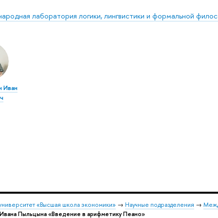
ародная лаборатория логики, лингвистики и формальной фило
 Иван
ч
университет «Высшая школа экономики»
→
Научные подразделения
→
Межд
Ивана Пыльцына «Введение в арифметику Пеано»