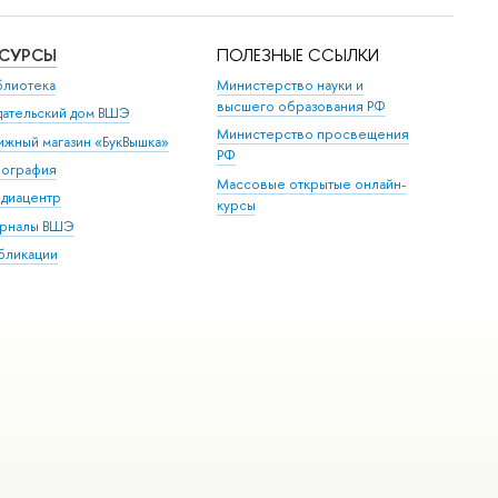
ЕСУРСЫ
ПОЛЕЗНЫЕ ССЫЛКИ
блиотека
Министерство науки и
высшего образования РФ
дательский дом ВШЭ
Министерство просвещения
ижный магазин «БукВышка»
РФ
пография
Массовые открытые онлайн-
диацентр
курсы
рналы ВШЭ
бликации