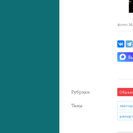
фото М
Рубрики
Образо
Темы
лектор
репорт