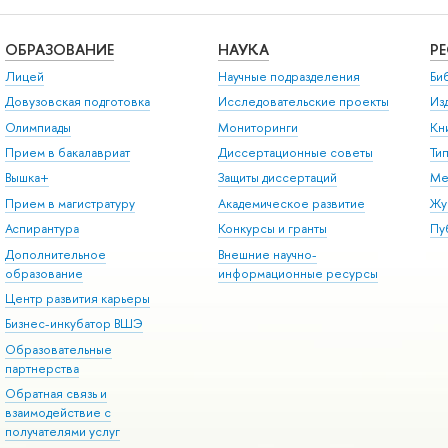
ОБРАЗОВАНИЕ
НАУКА
Р
Лицей
Научные подразделения
Би
Довузовская подготовка
Исследовательские проекты
Из
Олимпиады
Мониторинги
Кн
Прием в бакалавриат
Диссертационные советы
Ти
Вышка+
Защиты диссертаций
Ме
Прием в магистратуру
Академическое развитие
Жу
Аспирантура
Конкурсы и гранты
Пу
Дополнительное
Внешние научно-
образование
информационные ресурсы
Центр развития карьеры
Бизнес-инкубатор ВШЭ
Образовательные
партнерства
Обратная связь и
взаимодействие с
получателями услуг