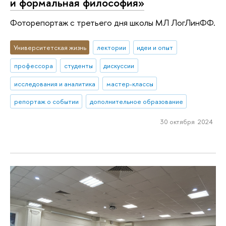
и формальная философия»
Фоторепортаж с третьего дня школы МЛ ЛогЛинФФ.
Университетская жизнь
лектории
идеи и опыт
профессора
студенты
дискуссии
исследования и аналитика
мастер-классы
репортаж о событии
дополнительное образование
30 октября 2024