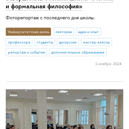
и формальная философия»
Фоторепортаж с последнего дня школы.
Университетская жизнь
лектории
идеи и опыт
профессора
студенты
дискуссии
мастер-классы
репортаж о событии
дополнительное образование
1 ноября 2024