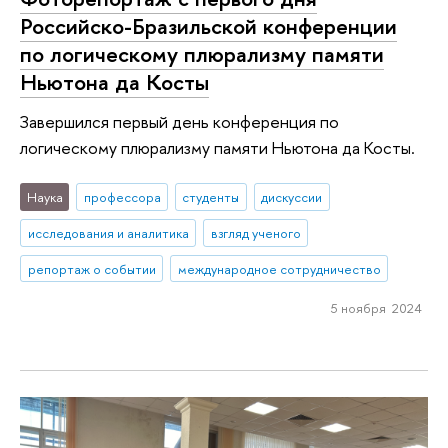
Российско-Бразильской конференции
по логическому плюрализму памяти
Ньютона да Косты
Завершился первый день конференция по
логическому плюрализму памяти Ньютона да Косты.
Наука
профессора
студенты
дискуссии
исследования и аналитика
взгляд ученого
репортаж о событии
международное сотрудничество
5 ноября 2024