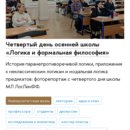
Четвертый день осенней школы
«Логика и формальная философия»
История паранепротиворечивой логики, приложения
к неклассическим логикам и модальная логика
предикатов: фоторепортаж с четвертого дня школы
МЛ ЛогЛинФФ.
Университетская жизнь
лектории
идеи и опыт
профессора
студенты
дискуссии
исследования и аналитика
мастер-классы