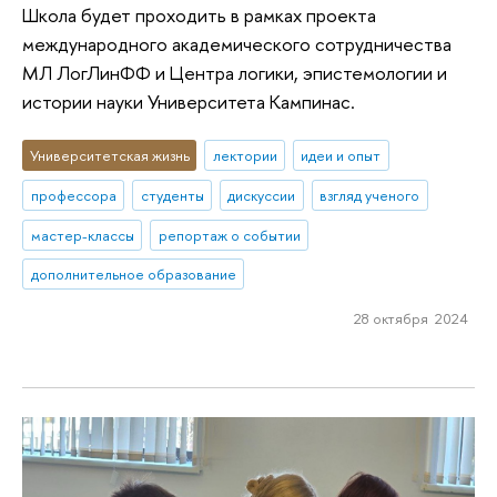
Школа будет проходить в рамках проекта
международного академического сотрудничества
МЛ ЛогЛинФФ и Центра логики, эпистемологии и
истории науки Университета Кампинас.
Университетская жизнь
лектории
идеи и опыт
профессора
студенты
дискуссии
взгляд ученого
мастер-классы
репортаж о событии
дополнительное образование
28 октября 2024