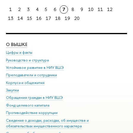
1
2
3
4
5
6
7
8
9
10
11
12
13
14
15
16
17
18
19
20
О ВЫШКЕ
ОБ
Цифры и факты
Ли
Руководство и структура
Дов
Устойчивое развитие в НИУ ВШЭ
Ол
Преподаватели и сотрудники
При
Корпуса и общежития
Вы
Закупки
При
Обращения граждан в НИУ ВШЭ
Ас
Фонд целевого капитала
До
Противодействие коррупции
Цен
Сведения о доходах, расходах, об имуществе и
Би
обязательствах имущественного характера
Об