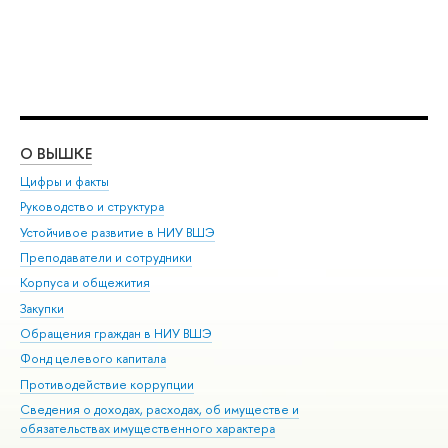
О ВЫШКЕ
ОБ
Цифры и факты
Ли
Руководство и структура
Дов
Устойчивое развитие в НИУ ВШЭ
Ол
Преподаватели и сотрудники
При
Корпуса и общежития
Вы
Закупки
При
Обращения граждан в НИУ ВШЭ
Ас
Фонд целевого капитала
До
Противодействие коррупции
Цен
Сведения о доходах, расходах, об имуществе и
Би
обязательствах имущественного характера
Об