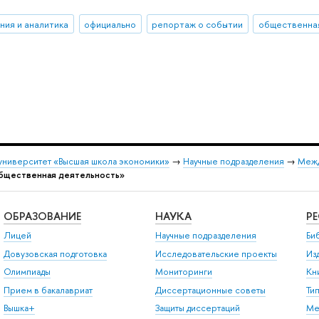
ния и аналитика
официально
репортаж о событии
общественна
университет «Высшая школа экономики»
→
Научные подразделения
→
Межд
бщественная деятельность»
ОБРАЗОВАНИЕ
НАУКА
Р
Лицей
Научные подразделения
Би
Довузовская подготовка
Исследовательские проекты
Из
Олимпиады
Мониторинги
Кн
Прием в бакалавриат
Диссертационные советы
Ти
Вышка+
Защиты диссертаций
Ме