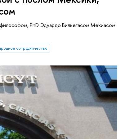
сом
, философом, PhD Эдуардо Вильегасом Мехиасом
ародное сотрудничество