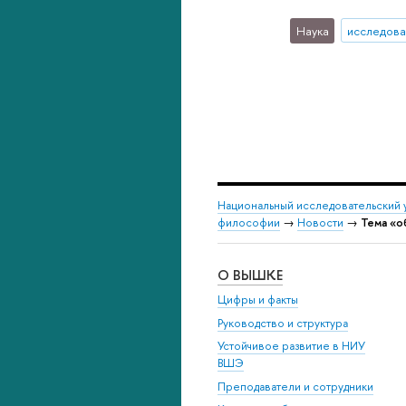
Наука
исследова
Национальный исследовательский 
философии
→
Новости
→
Тема «о
О ВЫШКЕ
Цифры и факты
Руководство и структура
Устойчивое развитие в НИУ
ВШЭ
Преподаватели и сотрудники