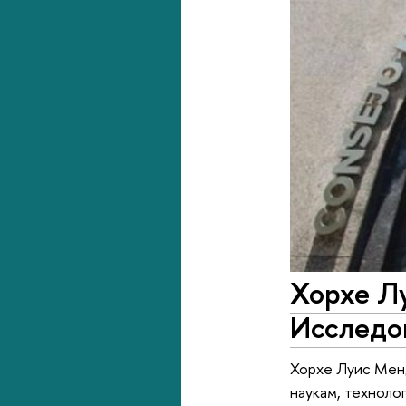
Хорхе Л
Исследов
Хорхе Луис Мен
наукам, техноло