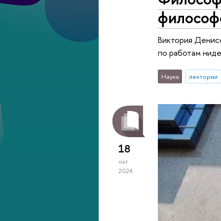
философ
Виктория Денис
по работам ниде
Наука
лектории
18
окт
2024