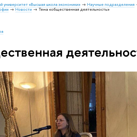
й университет «Высшая школа экономики»
Научные подразделения
софии
Новости
Тема «общественная деятельность»
ра
ественная деятельнос