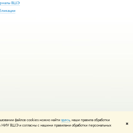
рналы ВШЭ
бликации
ьзовании файлов cookies можно найти
здесь
, наши правила обработки
и
Карта сайта
Редактору
✖
том НИУ ВШЭ и согласны с нашими правилами обработки персональных