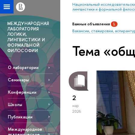
Национальный исследовательски
лингвистики и формальной фило
МЕЖДУНАРОДНАЯ
Важные объявления
1
ЛАБОРАТОРИЯ
Вакансии, стажировки, аспиранту
ЛОГИКИ,
ЛИНГВИСТИКИ И
Тема «общ
ФОРМАЛЬНОЙ
ФИЛОСОФИИ
О лаборатории
Семинары
Конференции
2
Школы
мар
2026
Публикации
Международное
академическое