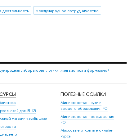
я деятельность
международное сотрудничество
ународная лаборатория логики, лингвистики и формальной
ЕСУРСЫ
ПОЛЕЗНЫЕ ССЫЛКИ
блиотека
Министерство науки и
высшего образования РФ
дательский дом ВШЭ
Министерство просвещения
ижный магазин «БукВышка»
РФ
пография
Массовые открытые онлайн-
диацентр
курсы