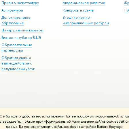
Прием в магистратуру
Академическое развитие
Жу
Аспирантура
Конкурсы и гранты
Пу
Дополнительное
Внешние научно-
образование
информационные ресурсы
Центр развития карьеры
Бизнес-инкубатор ВШЭ
Образовательные
партнерства
Обратная связь и
взаимодействие с
получателями услуг
 и большего удобства его использования. Более подробную информацию об испол
онтакты
Условия использования материалов
Политика конфиденциальност
подтверждаете, что были проинформированы об использовании файлов cookies сай
ботаны в
Школе дизайна НИУ ВШЭ
данных. Вы можете отключить файлы cookies в настройках Вашего браузера.