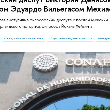
ом Эдуардо Вильегасом Мехиа
ова выступила в философским диспуте с послом Мексики
рландского историка, философа Йохана Хёйзинга
исследования и аналитика
общественная деятельность
междун