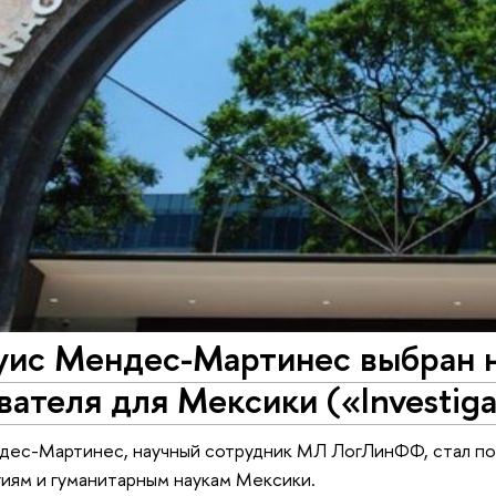
уис Мендес-Мартинес выбран 
ателя для Мексики («Investiga
дес-Мартинес, научный сотрудник МЛ ЛогЛинФФ, стал по
гиям и гуманитарным наукам Мексики.