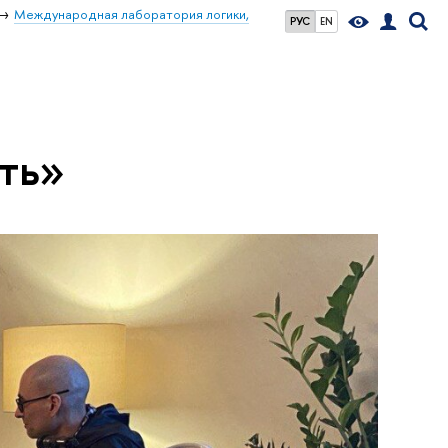
Международная лаборатория логики,
РУС
EN
ть»