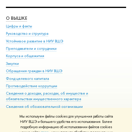
О ВЫШКЕ
ОБ
Цифры и факты
Ли
Руководство и структура
Дов
Устойчивое развитие в НИУ ВШЭ
Ол
Преподаватели и сотрудники
При
Корпуса и общежития
Вы
Закупки
При
Обращения граждан в НИУ ВШЭ
Ас
Фонд целевого капитала
До
Противодействие коррупции
Цен
Сведения о доходах, расходах, об имуществе и
Би
обязательствах имущественного характера
Об
Сведения об образовательной организации
Обр
Людям с ограниченными возможностями здоровья
Мы используем файлы cookies для улучшения работы сайта
Единая платежная страница
НИУ ВШЭ и большего удобства его использования. Более
подробную информацию об использовании файлов cookies
Работа в Вышке