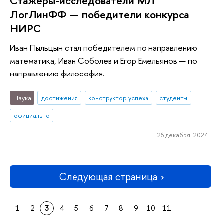
Стажеры-исследователи МЛ
ЛогЛинФФ — победители конкурса
НИРС
Иван Пыльцын стал победителем по направлению
математика, Иван Соболев и Егор Емельянов — по
направлению философия.
Наука
достижения
конструктор успеха
студенты
официально
26 декабря 2024
Следующая страница
1
2
3
4
5
6
7
8
9
10
11