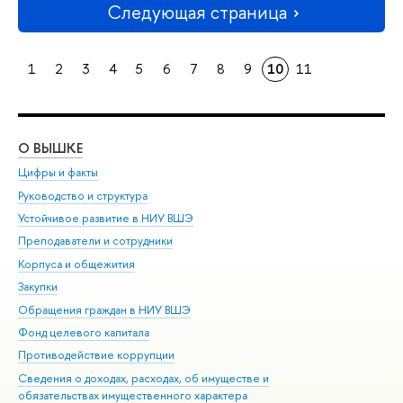
Следующая страница
1
2
3
4
5
6
7
8
9
10
11
О ВЫШКЕ
ОБ
Цифры и факты
Ли
Руководство и структура
Дов
Устойчивое развитие в НИУ ВШЭ
Ол
Преподаватели и сотрудники
При
Корпуса и общежития
Вы
Закупки
При
Обращения граждан в НИУ ВШЭ
Ас
Фонд целевого капитала
До
Противодействие коррупции
Цен
Сведения о доходах, расходах, об имуществе и
Би
обязательствах имущественного характера
Об