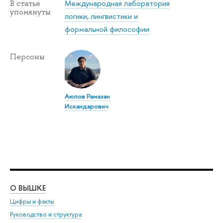
Международная лаборатория
В статье
упомянуты
логики, лингвистики и
формальной философии
Персоны
Аюпов Рамазан
Искандарович
О ВЫШКЕ
ОБ
Цифры и факты
Ли
Руководство и структура
Дов