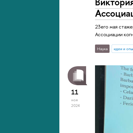
Виктори
Ассоциа
23его мая стаж
Ассоциации ког
Наука
идеи и оп
11
ноя
2024