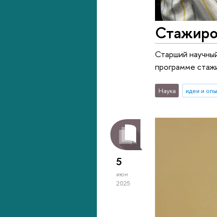
Стажиро
Старший научный
программе стажи
Наука
идеи и оп
5
июн
2025