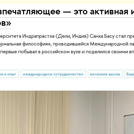
печатляющее — это активная и
ов»
рситета Индрапрастха (Дели, Индия) Санха Басу стал пр
ормальная философия», проводившейся Международной ла
первые побывал в российском вузе и поделился своими в
.
еи и опыт
международное сотрудничество
весенние школы
Выш