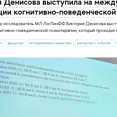
я Денисова выступила на меж
ции когнитивно-поведенческой
ер-исследователь МЛ ЛогЛинФФ Виктория Денисова выст
нитивно-поведенческой психотерапии, который проходил 
ыт
дискуссии
исследования и аналитика
репортаж о событии