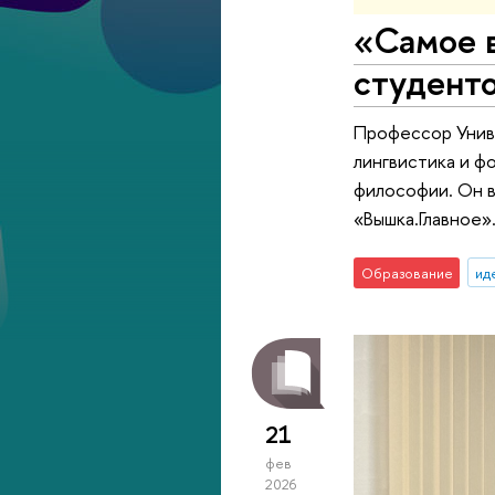
«Самое в
студент
Профессор Униве
лингвистика и ф
философии. Он в
«Вышка.Главное»
Образование
ид
21
фев
2026