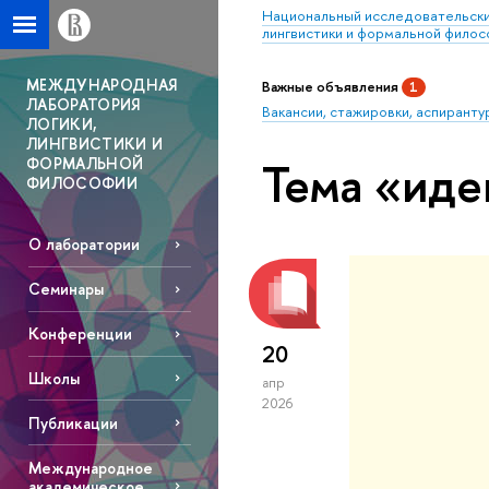
Национальный исследовательски
лингвистики и формальной фило
МЕЖДУНАРОДНАЯ
Важные объявления
1
ЛАБОРАТОРИЯ
Вакансии, стажировки, аспиранту
ЛОГИКИ,
ЛИНГВИСТИКИ И
Тема «иде
ФОРМАЛЬНОЙ
ФИЛОСОФИИ
О лаборатории
Семинары
Конференции
20
Школы
апр
2026
Публикации
Международное
академическое