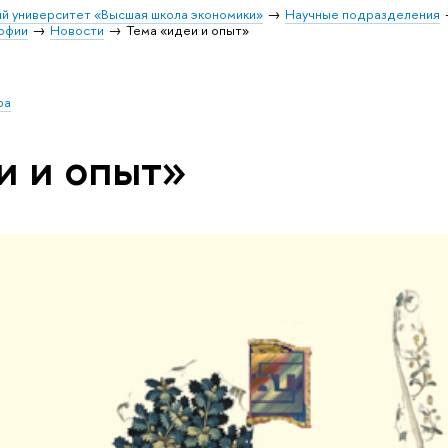
й университет «Высшая школа экономики»
Научные подразделения
софии
Новости
Тема «идеи и опыт»
ра
и и опыт»