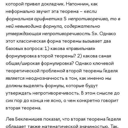
которой привел докладчик. Напомним, как
неформально звучит эта теорема – «
если
формальная арифметика
S
непротиворечива, то в
ней невыводима формула, содержательно
утверждающая непротиворечивость
S». Однако
этот классическая форма теоремы вызывает два
базовых вопроса: 1) какова «правильная»
формулировка второй теоремы? 2) какова самая
общая/широкая формулировка? Однако ключевой
теоретической проблемой второй теоремы Геделя
является неоднозначность в том, как именно мы
должны выделять формулы, которые будут
утверждать непротиворечивость. В этом смысле до
сих пор до конца не ясно, о чем конкретно говорит
вторая теорема.
Лев Беклемишев показал, что вторая теорема Геделя
обладает также математической значимостью. Так,