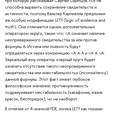
про которую рассказывал Сергей Одинцов. FDE не
способна выразить сохранение свидетельств и
истинности, поэтому Вальтер Карниелли предложил
ее особую модификацию LETf (logic of evidence and
truth). Она отличается одним дополнительным
оператором «круг», таким что: ○A означает наличие
неопревержимого свидетельства за или против
формулы A. Истина или ложность будут
определяться через конъюнкцию ○A ∧ A и ○A ∧ ¬A.
Зеркальный ему оператор «черный круг» будет
означать отсутствие такого неопровержимого
свидетельства или «нестабильность» (inсonsistency)
данной формулы. Этот факт имеет глубокое
философское значение: противоречивость
подразумевает нестабильность (какафония, мазня
красок, беспорядок), но не наоборот.
В отличие от 4-значной FDE, логика LETf как показал