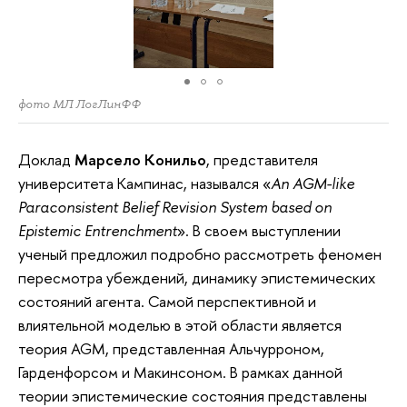
фото МЛ ЛогЛинФФ
Доклад
Марсело Конильо
, представителя
университета Кампинас, назывался «
An AGM-like
Paraconsistent Belief Revision System based on
Epistemic Entrenchment
». В своем выступлении
ученый предложил подробно рассмотреть феномен
пересмотра убеждений, динамику эпистемических
состояний агента. Самой перспективной и
влиятельной моделью в этой области является
теория AGM, представленная Альчурроном,
Гарденфорсом и Макинсоном. В рамках данной
теории эпистемические состояния представлены