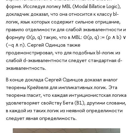
форме. Исследуя логику MBL (Modal Billatice Logic),
докладчик доказал, что она относится к классу bl-
логик, язык которых содержит сильное отрицание,
правило отделимости для слабой эквивалентности и
формулу ⊙(p, q) такую, что в MBL: ⊙(p, q) := (p ∧ b) ∨
(~q ∧ n). Сергей Одинцов также
продемонстрировал, что для подобных bl-логик из
слабой d-эквивалентности следует стандартная d-
эквивалентность.
В конце доклада Сергей Одинцов доказал аналог
теоремы Крейзеля для импликативных логик. Эта
теорема гласит, что каждая интуиционистская логика
удовлетворяет свойству Бета (B1), другими словами,
в каждой из таких логик из неявной определимости
следует явная определимость.