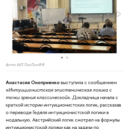
фото МЛ ЛогЛинФФ
Анастасия Оноприенко
выступила с сообщением
«
Интуиционистская эпистемическая логика с
точки зрения классической
». Докладчица начала с
краткой истории интуиционистских логик, рассказав
о переводе Гедёля интуиционистской логики в
модальную. Австрийский логик смотрел на формулы
интуиционистской логики как на задачи по