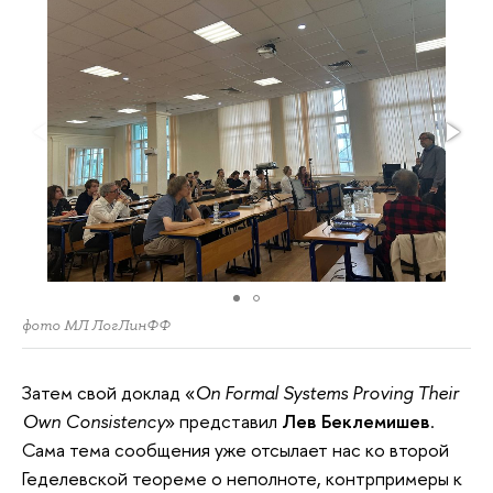
фото МЛ ЛогЛинФФ
Затем свой доклад «
On Formal Systems Proving Their
Own Consistency
» представил
Лев Беклемишев
.
Сама тема сообщения уже отсылает нас ко второй
Геделевской теореме о неполноте, контрпримеры к