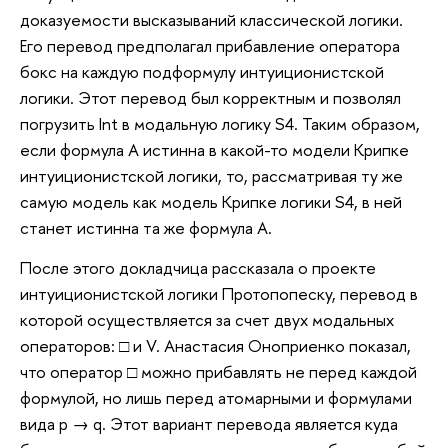
доказуемости высказываний классической логики.
Его перевод предполагал прибавление оператора
бокс на каждую подформулу интуиционистской
логики. Этот перевод был корректным и позволял
погрузить Int в модальную логику S4. Таким образом,
если формула A истинна в какой-то модели Крипке
интуиционистской логики, то, рассматривая ту же
самую модель как модель Крипке логики S4, в ней
станет истинна та же формула А.
После этого докладчица рассказала о проекте
интуиционистской логики Протопопеску, перевод в
которой осуществляется за счет двух модальных
операторов: □ и V. Анастасия Оноприенко показал,
что оператор □ можно прибавлять не перед каждой
формулой, но лишь перед атомарными и формулами
вида p → q. Этот вариант перевода является куда