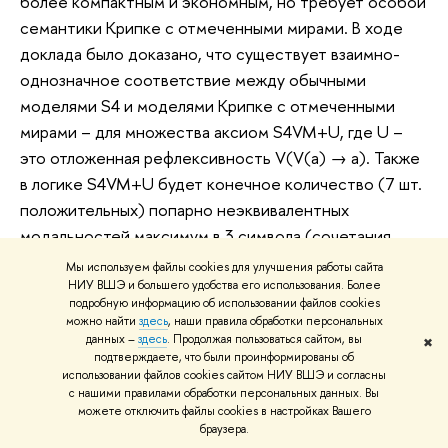
более компактным и экономным, но требует особой
семантики Крипке с отмеченными мирами. В ходе
доклада было доказано, что существует взаимно-
однозначное соответствие между обычными
моделями S4 и моделями Крипке с отмеченными
мирами – для множества аксиом S4VM+U, где U –
это отложенная рефлексивность V(V(a) → a). Также
в логике S4VM+U будет конечное количество (7 шт.
положительных) попарно неэквивалентных
модальностей максимум в 3 символа (сочетания
бокс, ромб и V).
Мы используем файлы cookies для улучшения работы сайта
НИУ ВШЭ и большего удобства его использования. Более
Руководитель российско-бразильского
подробную информацию об использовании файлов cookies
можно найти
здесь
, наши правила обработки персональных
исследовательского проекта
Елена Драгалина-
данных –
здесь
. Продолжая пользоваться сайтом, вы
✖
Черная
выступила на конференции с сообщением на
подтверждаете, что были проинформированы об
использовании файлов cookies сайтом НИУ ВШЭ и согласны
тему «
Abstract Logics as Classifications of Abstract
с нашими правилами обработки персональных данных. Вы
Structures
». Доклад был посвящен интерпретации
можете отключить файлы cookies в настройках Вашего
абстрактных логик как классификаций изоморфных
браузера.