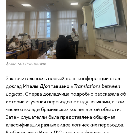
фото МЛ ЛогЛинФФ
Заключительным в первый день конференции стал
доклад
Италы Д’оттавиано
«
Translations between
Logics
». Сперва докладчица подробно рассказала об
истории изучения переводов между логиками, в том
числе о вкладе бразильских коллег в этой области.
Затем слушателям была представлена обширная
классификация разных видов логических переводов.
В общем виде Итала Д’Оттавиано формально