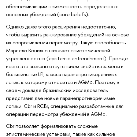
обеспечивающим неизменность определенных
основных убеждений (core beliefs).
Однако даже этого расширения недостаточно,
чтобы выразить ранжирование убеждений на основе
их сопротивления пересмотру. Такую способность
Марсело Конильо называет эпистемической
укрепленностью (epistemic entrenchment). Прежде
всего это вызвано отсутствием свойства замены в
большинстве LFI, класса паранепротиворечивых
логик, к которому относится и AGM○. Поэтому в
своем докладе бразильский исследователь
представил две новые паранепротиворечивые
логики: Cbr и RCBr, специально разработанные для
операции пересмотра убеждений в AGM○.
Cbr позволяет формализовать сложные
эпистемические установки, такие как сильное