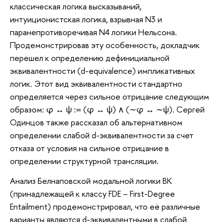
классическая логика высказываний,
интуиционистская логика, взрывная N3 и
паранепротиворечивая N4 логики Нельсона.
Продемонстрировав эту особенность, докладчик
перешел к определению дефинициальной
эквивалентности (d-equivalence) импликативных
логик. Этот вид эквивалентности стандартно
определяется через сильное отрицание следующим
образом: φ ↔ ψ := (φ ↔ ψ) ∧ (∼φ ↔ ∼ψ). Сергей
Одинцов также рассказал об альтернативном
определении слабой d-эквивалентности за счет
отказа от условия на сильное отрицание в
определении структурной трансляции.
Анализ Белнаповской модальной логики BK
(принадлежащей к классу FDE – First-Degree
Entailment) продемонстрировал, что её различные
варианты являются d-эквивалентными в слабой