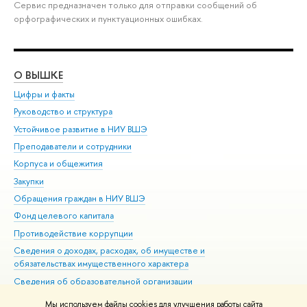
Сервис предназначен только для отправки сообщений об
орфографических и пунктуационных ошибках.
О ВЫШКЕ
ОБ
Цифры и факты
Ли
Руководство и структура
Дов
Устойчивое развитие в НИУ ВШЭ
Ол
Преподаватели и сотрудники
При
Корпуса и общежития
Вы
Закупки
При
Обращения граждан в НИУ ВШЭ
Ас
Фонд целевого капитала
До
Противодействие коррупции
Цен
Сведения о доходах, расходах, об имуществе и
Би
обязательствах имущественного характера
Об
Сведения об образовательной организации
Обр
Людям с ограниченными возможностями здоровья
Мы используем файлы cookies для улучшения работы сайта