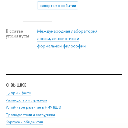
репортаж о событии
Международная лаборатория
В статье
упомянуты
логики, лингвистики и
формальной философии
О ВЫШКЕ
ОБ
Цифры и факты
Ли
Руководство и структура
Дов
Устойчивое развитие в НИУ ВШЭ
Ол
Преподаватели и сотрудники
При
Корпуса и общежития
Вы