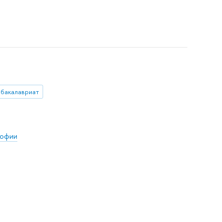
бакалавриат
софии