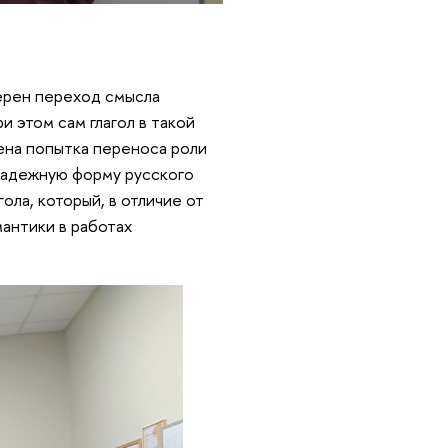
терен переход смысла
и этом сам глагол в такой
ена попытка переноса роли
 падежную форму русского
ола, который, в отличие от
мантики в работах