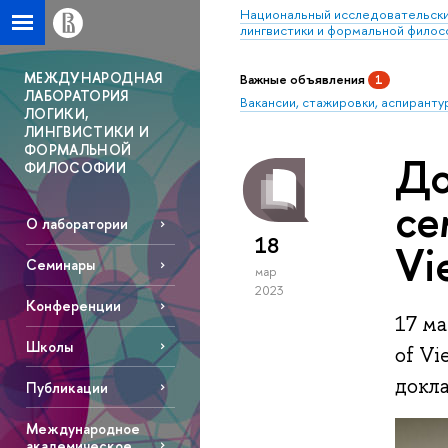
Национальный исследовательски
лингвистики и формальной фило
МЕЖДУНАРОДНАЯ
Важные объявления
1
ЛАБОРАТОРИЯ
Вакансии, стажировки, аспиранту
ЛОГИКИ,
ЛИНГВИСТИКИ И
ФОРМАЛЬНОЙ
До
ФИЛОСОФИИ
се
О лаборатории
18
Vi
Семинары
мар
2023
Конференции
17 ма
Школы
of V
докл
Публикации
Международное
академическое