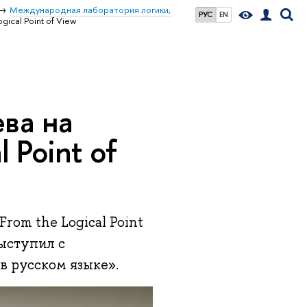
Международная лаборатория логики,
РУС
EN
ical Point of View
ва на
 Point of
rom the Logical Point
ыступил с
 русском языке».