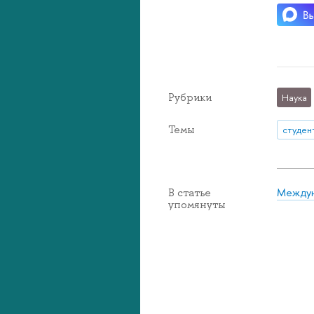
Рубрики
Наука
Темы
студен
Междун
В статье
упомянуты