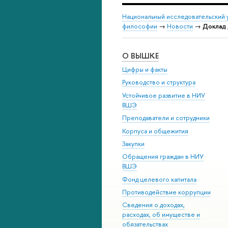
Национальный исследовательский 
философии
→
Новости
→
Доклад 
О ВЫШКЕ
Цифры и факты
Руководство и структура
Устойчивое развитие в НИУ
ВШЭ
Преподаватели и сотрудники
Корпуса и общежития
Закупки
Обращения граждан в НИУ
ВШЭ
Фонд целевого капитала
Противодействие коррупции
Сведения о доходах,
расходах, об имуществе и
обязательствах