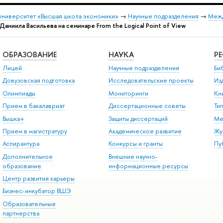
университет «Высшая школа экономики»
→
Научные подразделения
→
Межд
Даниила Васильева на семинаре From the Logical Point of View
ОБРАЗОВАНИЕ
НАУКА
Р
Лицей
Научные подразделения
Би
Довузовская подготовка
Исследовательские проекты
Из
Олимпиады
Мониторинги
Кн
Прием в бакалавриат
Диссертационные советы
Ти
Вышка+
Защиты диссертаций
Ме
Прием в магистратуру
Академическое развитие
Жу
Аспирантура
Конкурсы и гранты
Пу
Дополнительное
Внешние научно-
образование
информационные ресурсы
Центр развития карьеры
Бизнес-инкубатор ВШЭ
Образовательные
партнерства