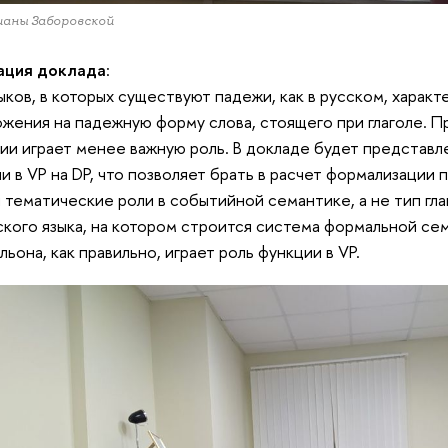
ианы Заборовской
ация доклада
:
ыков, в которых существуют падежи, как в русском, харак
жения на падежную форму слова, стоящего при глаголе. Пр
ии играет менее важную роль. В докладе будет представл
и в VP на DP, что позволяет брать в расчет формализации
и тематические роли в событийной семантике, а не тип глаг
ского языка, на котором строится система формальной се
ьона, как правильно, играет роль функции в VP.