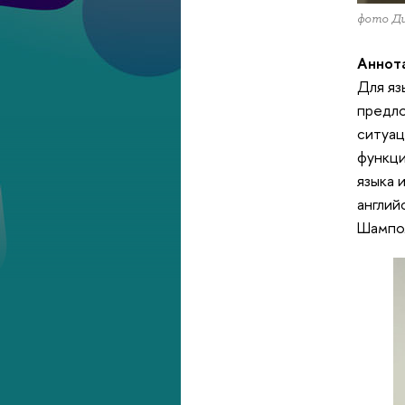
фото Д
Аннот
Для яз
предло
ситуац
функци
языка 
англий
Шампол