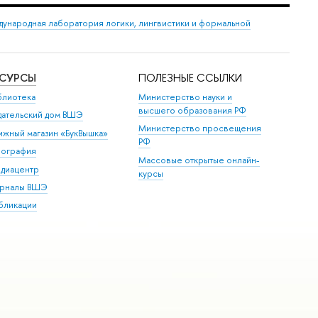
ународная лаборатория логики, лингвистики и формальной
ЕСУРСЫ
ПОЛЕЗНЫЕ ССЫЛКИ
блиотека
Министерство науки и
высшего образования РФ
дательский дом ВШЭ
Министерство просвещения
ижный магазин «БукВышка»
РФ
пография
Массовые открытые онлайн-
диацентр
курсы
рналы ВШЭ
бликации