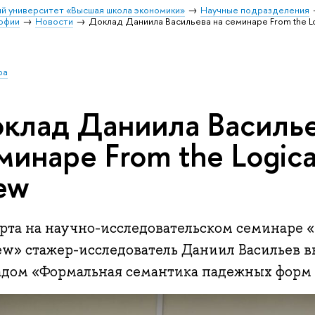
й университет «Высшая школа экономики»
Научные подразделения
софии
Новости
Доклад Даниила Васильева на семинаре From the Log
ра
клад Даниила Василье
минаре From the Logical
ew
рта на научно-исследовательском семинаре «F
iew» стажер-исследователь Даниил Васильев в
адом «Формальная семантика падежных форм в