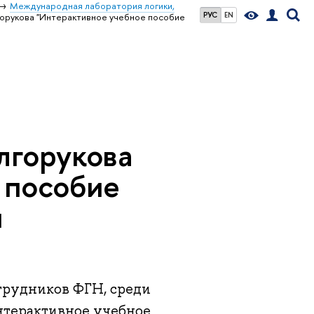
Международная лаборатория логики,
РУС
EN
орукова "Интерактивное учебное пособие
лгорукова
 пособие
и
трудников ФГН, среди
нтерактивное учебное