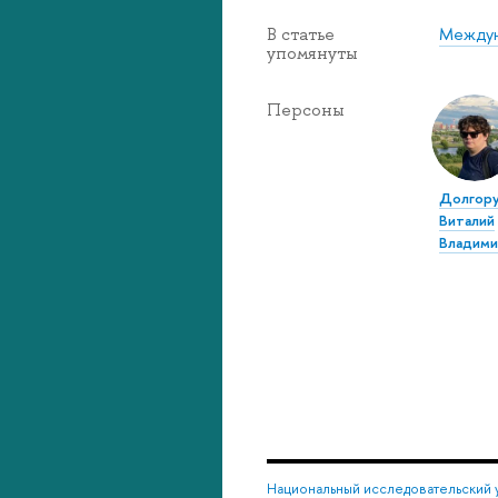
Междун
В статье
упомянуты
Персоны
Долгор
Виталий
Владими
Национальный исследовательский 