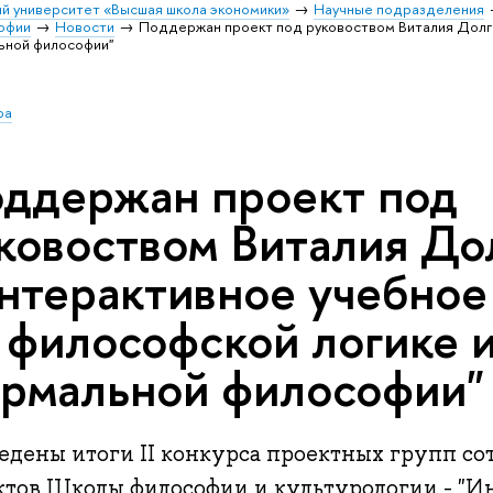
й университет «Высшая школа экономики»
Научные подразделения
софии
Новости
Поддержан проект под руковоством Виталия Долг
ьной философии"
ра
ддержан проект под
ковоством Виталия До
нтерактивное учебное
 философской логике 
рмальной философии"
едены итоги II конкурса проектных групп со
ктов Школы философии и культурологии - "И