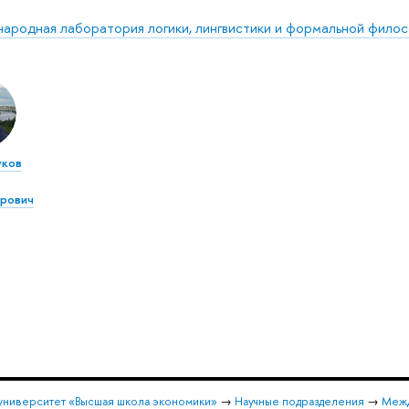
ародная лаборатория логики, лингвистики и формальной фило
уков
рович
университет «Высшая школа экономики»
→
Научные подразделения
→
Межд