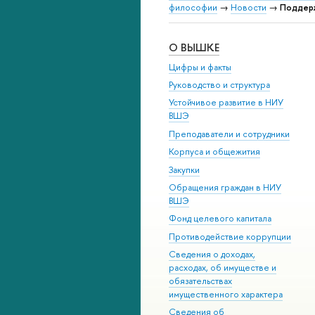
философии
→
Новости
→
Поддерж
О ВЫШКЕ
Цифры и факты
Руководство и структура
Устойчивое развитие в НИУ
ВШЭ
Преподаватели и сотрудники
Корпуса и общежития
Закупки
Обращения граждан в НИУ
ВШЭ
Фонд целевого капитала
Противодействие коррупции
Сведения о доходах,
расходах, об имуществе и
обязательствах
имущественного характера
Сведения об