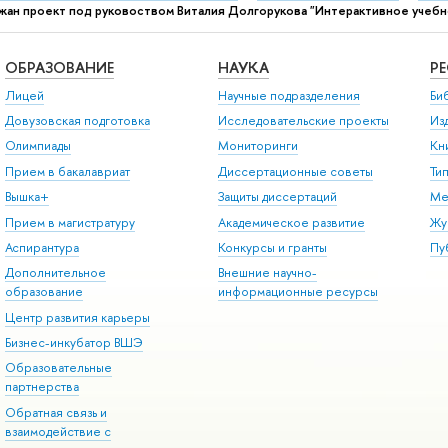
ан проект под руковоством Виталия Долгорукова "Интерактивное учебн
ОБРАЗОВАНИЕ
НАУКА
Р
Лицей
Научные подразделения
Би
Довузовская подготовка
Исследовательские проекты
Из
Олимпиады
Мониторинги
Кн
Прием в бакалавриат
Диссертационные советы
Ти
Вышка+
Защиты диссертаций
Ме
Прием в магистратуру
Академическое развитие
Жу
Аспирантура
Конкурсы и гранты
Пу
Дополнительное
Внешние научно-
образование
информационные ресурсы
Центр развития карьеры
Бизнес-инкубатор ВШЭ
Образовательные
партнерства
Обратная связь и
взаимодействие с