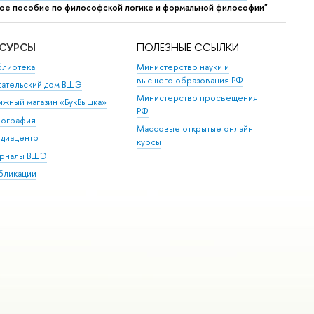
ое пособие по философской логике и формальной философии"
ЕСУРСЫ
ПОЛЕЗНЫЕ ССЫЛКИ
блиотека
Министерство науки и
высшего образования РФ
дательский дом ВШЭ
Министерство просвещения
ижный магазин «БукВышка»
РФ
пография
Массовые открытые онлайн-
диацентр
курсы
рналы ВШЭ
бликации