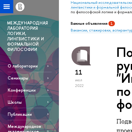
Национальный исследовательски
лингвистики и формальной фило
по философской логике и формал
МЕЖДУНАРОДНАЯ
Важные объявления
1
ЛАБОРАТОРИЯ
Вакансии, стажировки, аспиранту
ЛОГИКИ,
ЛИНГВИСТИКИ И
ФОРМАЛЬНОЙ
По
ФИЛОСОФИИ
ру
О лаборатории
11
"И
Семинары
июл
по
2022
Конференции
фо
Школы
Публикации
Подв
Международное
прое
академическое