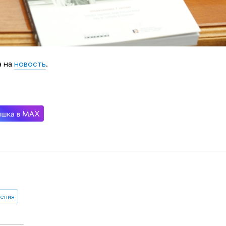
а на
новость
.
ения