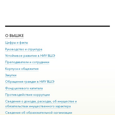
О ВЫШКЕ
ОБ
Цифры и факты
Ли
Руководство и структура
Дов
Устойчивое развитие в НИУ ВШЭ
Ол
Преподаватели и сотрудники
При
Корпуса и общежития
Вы
Закупки
При
Обращения граждан в НИУ ВШЭ
Ас
Фонд целевого капитала
До
Противодействие коррупции
Цен
Сведения о доходах, расходах, об имуществе и
Би
обязательствах имущественного характера
Об
Сведения об образовательной организации
Обр