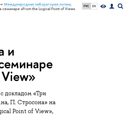
Международная лаборатория логики,
РУС
EN
еминаре «From the Logical Point of View»‎
а и
 семинаре
 View»‎
с докладом «‎Три
йна, П. Стросона» на
al Point of View»‎,