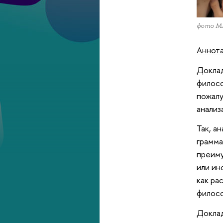
фото М
Аннот
Доклад
филосо
пожалу
анализ
Так, а
грамма
преиму
или ин
как ра
филосо
Доклад