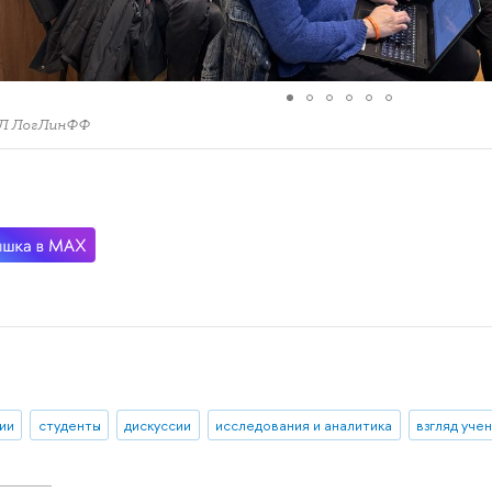
Л ЛогЛинФФ
ии
студенты
дискуссии
исследования и аналитика
взгляд уче