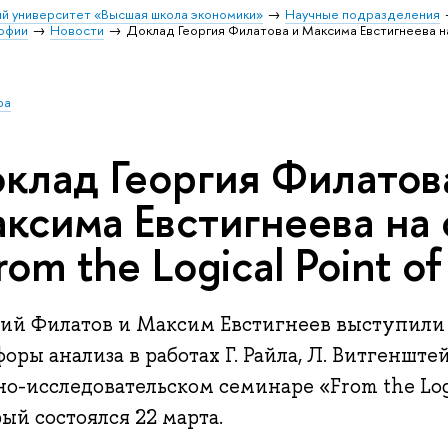
й университет «Высшая школа экономики»
Научные подразделения
софии
Новости
Доклад Георгия Филатова и Максима Евстигнеева на с
ра
клад Георгия Филатов
ксима Евстигнеева на
rom the Logical Point of
гий Филатов и Максим Евстигнеев выступили 
оры анализа в работах Г. Райла, Л. Витгенште
о-исследовательском семинаре «From the Logic
ый состоялся 22 марта.