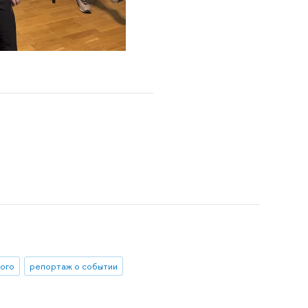
ного
репортаж о событии