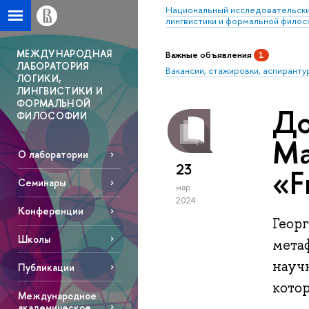
Национальный исследовательски
лингвистики и формальной фило
МЕЖДУНАРОДНАЯ
Важные объявления
1
ЛАБОРАТОРИЯ
Вакансии, стажировки, аспиранту
ЛОГИКИ,
ЛИНГВИСТИКИ И
ФОРМАЛЬНОЙ
До
ФИЛОСОФИИ
Ма
О лаборатории
23
«F
Семинары
мар
2024
Конференции
Геор
Школы
метаф
научн
Публикации
котор
Международное
академическое