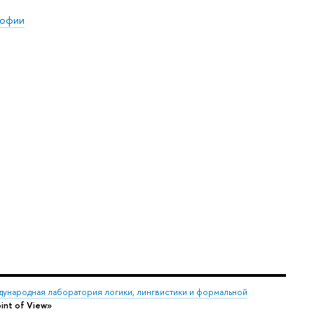
софии
ународная лаборатория логики, лингвистики и формальной
nt of View»‎