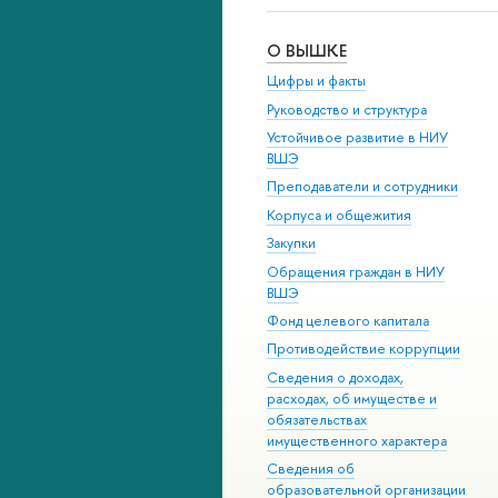
О ВЫШКЕ
Цифры и факты
Руководство и структура
Устойчивое развитие в НИУ
ВШЭ
Преподаватели и сотрудники
Корпуса и общежития
Закупки
Обращения граждан в НИУ
ВШЭ
Фонд целевого капитала
Противодействие коррупции
Сведения о доходах,
расходах, об имуществе и
обязательствах
имущественного характера
Сведения об
образовательной организации