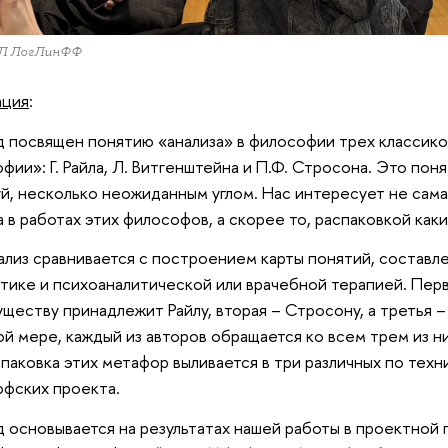
Л ЛогЛинФФ
ация
:
 посвящен понятию «анализа» в философии трех классико
фии»: Г. Райла, Л. Витгенштейна и П.Ф. Стросона. Это по
й, несколько неожиданным углом. Нас интересует не сам
а в работах этих философов, а скорее то, распаковкой как
нализ сравнивается с построением карты понятий, составл
тике и психоаналитической или врачебной терапией. Пер
ществу принадлежит Райлу, вторая – Стросону, а третья – 
ой мере, каждый из авторов обращается ко всем трем из н
спаковка этих метафор выливается в три различных по техн
фских проекта.
 основывается на результатах нашей работы в проектной