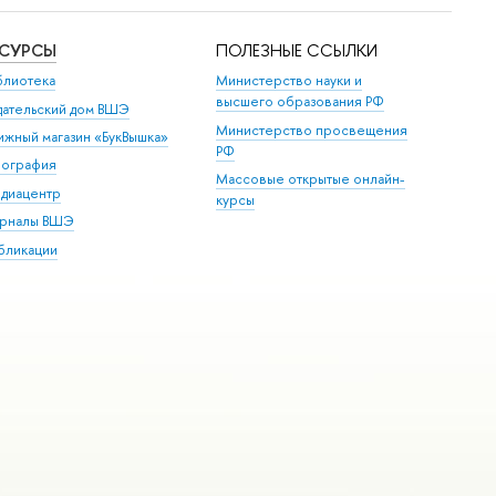
ЕСУРСЫ
ПОЛЕЗНЫЕ ССЫЛКИ
блиотека
Министерство науки и
высшего образования РФ
дательский дом ВШЭ
Министерство просвещения
ижный магазин «БукВышка»
РФ
пография
Массовые открытые онлайн-
диацентр
курсы
рналы ВШЭ
бликации