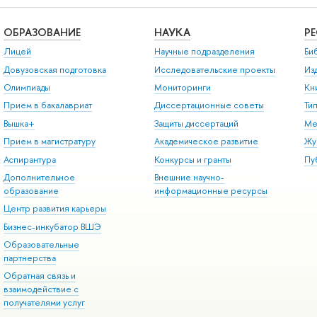
ОБРАЗОВАНИЕ
НАУКА
Р
Лицей
Научные подразделения
Би
Довузовская подготовка
Исследовательские проекты
Из
Олимпиады
Мониторинги
Кн
Прием в бакалавриат
Диссертационные советы
Ти
Вышка+
Защиты диссертаций
Ме
Прием в магистратуру
Академическое развитие
Жу
Аспирантура
Конкурсы и гранты
Пу
Дополнительное
Внешние научно-
образование
информационные ресурсы
Центр развития карьеры
Бизнес-инкубатор ВШЭ
Образовательные
партнерства
Обратная связь и
взаимодействие с
получателями услуг