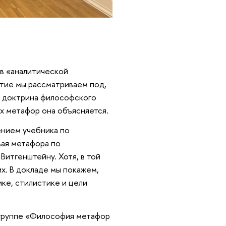
в «аналитической
нятие мы рассматриваем под,
а доктрина философского
их метафор она объясняется.
ением учебника по
вая метафора по
Витгенштейну. Хотя, в той
их. В докладе мы покажем,
ике, стилистике и цели
 группе «Философия метафор