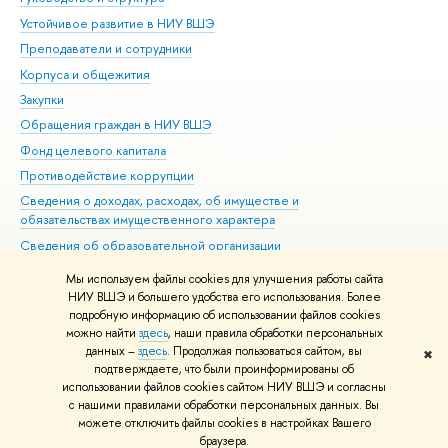
Устойчивое развитие в НИУ ВШЭ
Ол
Преподаватели и сотрудники
При
Корпуса и общежития
Вы
Закупки
При
Обращения граждан в НИУ ВШЭ
Ас
Фонд целевого капитала
До
Противодействие коррупции
Цен
Сведения о доходах, расходах, об имуществе и
Би
обязательствах имущественного характера
Об
Сведения об образовательной организации
Обр
Людям с ограниченными возможностями здоровья
Мы используем файлы cookies для улучшения работы сайта
Единая платежная страница
НИУ ВШЭ и большего удобства его использования. Более
подробную информацию об использовании файлов cookies
Работа в Вышке
можно найти
здесь
, наши правила обработки персональных
данных –
здесь
. Продолжая пользоваться сайтом, вы
✖
Редактору
подтверждаете, что были проинформированы об
© НИУ ВШЭ 1993–2026
Адреса и контакты
Условия использования
использовании файлов cookies сайтом НИУ ВШЭ и согласны
с нашими правилами обработки персональных данных. Вы
материалов
Политика конфиденциальности
Карта сайта
можете отключить файлы cookies в настройках Вашего
Шрифты HSE Sans и HSE Slab разработаны в
Школе дизайна НИУ ВШЭ
браузера.