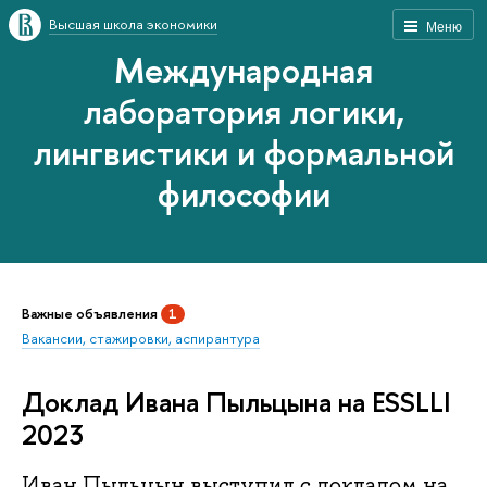
Высшая школа экономики
Меню
Международная
лаборатория логики,
лингвистики и формальной
философии
Важные объявления
1
Вакансии, стажировки, аспирантура
Доклад Ивана Пыльцына на ESSLLI
2023
Иван Пыльцын выступил с докладом на