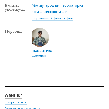
Международная лаборатория
В статье
упомянуты
логики, лингвистики и
формальной философии
Персоны
Пыльцын Иван
Олегович
О ВЫШКЕ
ОБ
Цифры и факты
Ли
Руководство и структура
Дов