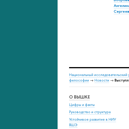
Ангелин
Сергеев
Национальный исследовательский 
философии
→
Новости
→
Выступл
О ВЫШКЕ
Цифры и факты
Руководство и структура
Устойчивое развитие в НИУ
ВШЭ