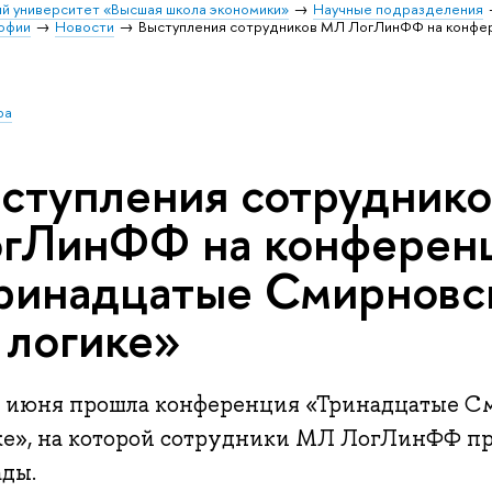
й университет «Высшая школа экономики»
Научные подразделения
софии
Новости
Выступления сотрудников МЛ ЛогЛинФФ на конфе
ра
ступления сотрудник
гЛинФФ на конферен
ринадцатые Смирновс
 логике»
4 июня прошла конференция «Тринадцатые С
ке», на которой сотрудники МЛ ЛогЛинФФ пр
ады.