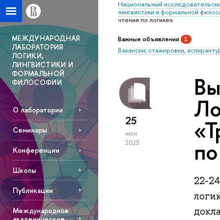
Национальный исследовательски
лингвистики и формальной фило
чтения по логике»
МЕЖДУНАРОДНАЯ
Важные объявления
1
ЛАБОРАТОРИЯ
Вакансии, стажировки, аспиранту
ЛОГИКИ,
ЛИНГВИСТИКИ И
ФОРМАЛЬНОЙ
Вы
ФИЛОСОФИИ
Ло
О лаборатории
25
«Т
Семинары
июн
по
2023
Конференции
Школы
22-2
Публикации
логи
докл
Международное
академическое