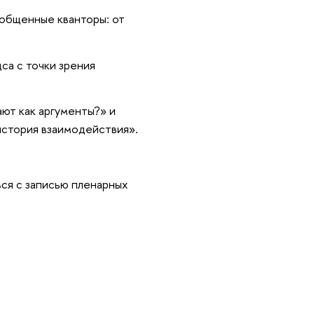
общенные кванторы: от
а с точки зрения
ают как аргументы?» и
история взаимодействия».
ься с записью пленарных