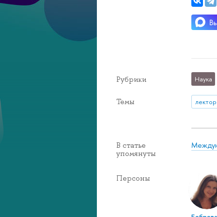
Рубрики
Наука
Темы
лектор
Междун
В статье
упомянуты
Персоны
Бобров