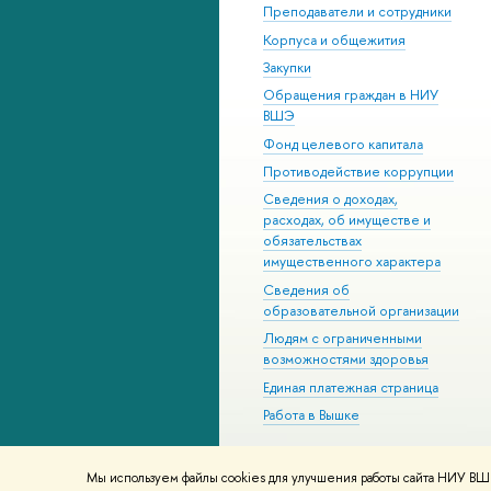
Преподаватели и сотрудники
Корпуса и общежития
Закупки
Обращения граждан в НИУ
ВШЭ
Фонд целевого капитала
Противодействие коррупции
Сведения о доходах,
расходах, об имуществе и
обязательствах
имущественного характера
Сведения об
образовательной организации
Людям с ограниченными
возможностями здоровья
Единая платежная страница
Работа в Вышке
Мы используем файлы cookies для улучшения работы сайта НИУ ВШЭ
© НИУ ВШЭ 1993–2026
Адреса и к