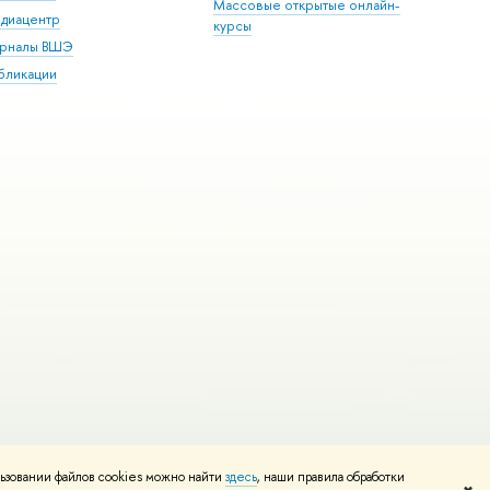
Массовые открытые онлайн-
диацентр
курсы
рналы ВШЭ
бликации
ьзовании файлов cookies можно найти
здесь
, наши правила обработки
и
Карта сайта
Редактору