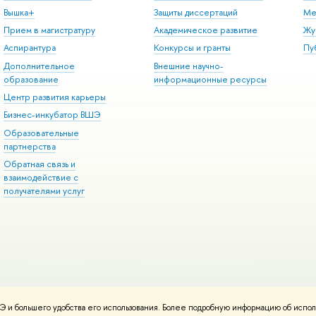
Вышка+
Защиты диссертаций
Ме
Прием в магистратуру
Академическое развитие
Жу
Аспирантура
Конкурсы и гранты
Пу
Дополнительное
Внешние научно-
образование
информационные ресурсы
Центр развития карьеры
Бизнес-инкубатор ВШЭ
Образовательные
партнерства
Обратная связь и
взаимодействие с
получателями услуг
 и большего удобства его использования. Более подробную информацию об испол
онтакты
Условия использования материалов
Политика конфиденциальност