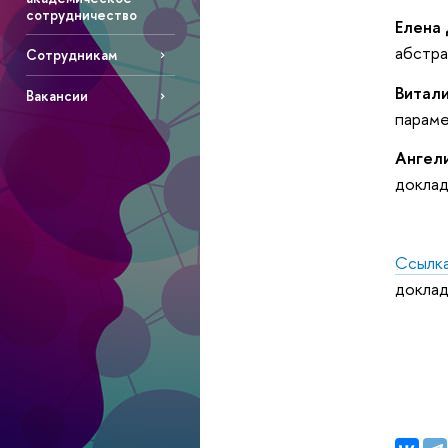
сотрудничество
Елена
абстра
Сотрудникам
Витал
Вакансии
параме
Ангел
доклад
Ссылка
докла