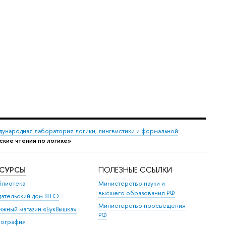
ународная лаборатория логики, лингвистики и формальной
кие чтения по логике»
ЕСУРСЫ
ПОЛЕЗНЫЕ ССЫЛКИ
блиотека
Министерство науки и
высшего образования РФ
дательский дом ВШЭ
Министерство просвещения
ижный магазин «БукВышка»
РФ
пография