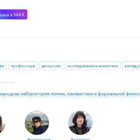
ии
профессора
дискуссии
исследования и аналитика
взгляд 
ародная лаборатория логики, лингвистики и формальной фило
а
Долгоруков
Драгалина-