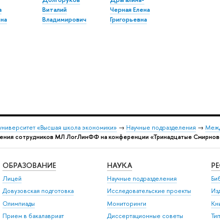
а
Виталий
Черная Елена
на
Владимирович
Григорьевна
университет «Высшая школа экономики»
→
Научные подразделения
→
Межд
ения сотрудников МЛ ЛогЛинФФ на конференции «Тринадцатые Смирновс
ОБРАЗОВАНИЕ
НАУКА
Р
Лицей
Научные подразделения
Би
Довузовская подготовка
Исследовательские проекты
Из
Олимпиады
Мониторинги
Кн
Прием в бакалавриат
Диссертационные советы
Ти