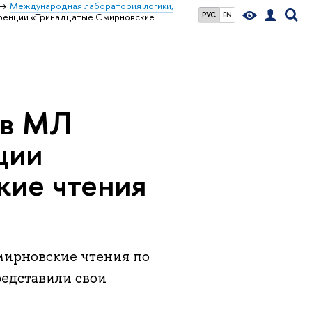
Международная лаборатория логики,
РУС
EN
ренции «Тринадцатые Смирновские
ов МЛ
ции
кие чтения
мирновские чтения по
едставили свои