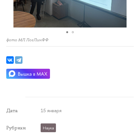
фото МЛ ЛогЛинФФ
15 января
Дата
Рубрики
Наука