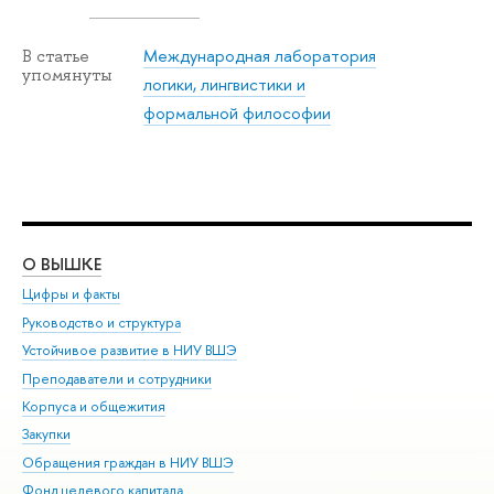
Международная лаборатория
В статье
упомянуты
логики, лингвистики и
формальной философии
О ВЫШКЕ
ОБ
Цифры и факты
Ли
Руководство и структура
Дов
Устойчивое развитие в НИУ ВШЭ
Ол
Преподаватели и сотрудники
При
Корпуса и общежития
Вы
Закупки
При
Обращения граждан в НИУ ВШЭ
Ас
Фонд целевого капитала
До