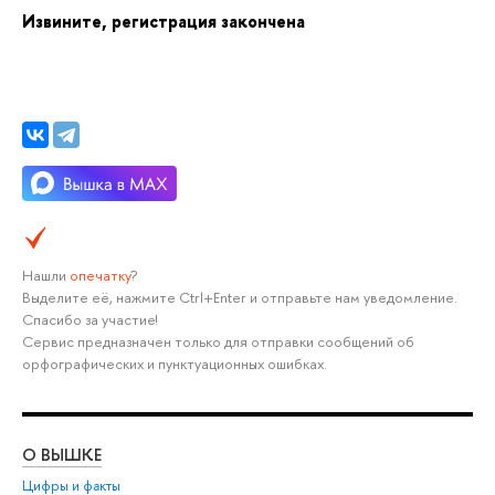
Извините, регистрация закончена
Нашли
опечатку
?
ыделите её, нажмите Ctrl+Enter и отправьте нам уведомление.
Спасибо за участие!
Сервис предназначен только для отправки сообщений о
орфографических и пунктуационных ошибках.
О ВЫШКЕ
ОБ
Цифры и факты
Ли