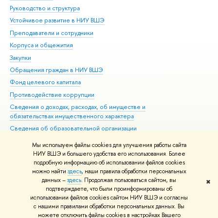
Руководство и структура
Дов
Устойчивое развитие в НИУ ВШЭ
Ол
Преподаватели и сотрудники
При
Корпуса и общежития
ыш
Закупки
При
Обращения граждан в НИУ ВШЭ
Ас
Фонд целевого капитала
До
Противодействие коррупции
Цен
Сведения о доходах, расходах, об имуществе и
Би
обязательствах имущественного характера
Об
Сведения об образовательной организации
Обр
Людям с ограниченными возможностями здоровья
Мы используем файлы cookies для улучшения работы сайта
Единая платежная страница
НИУ ВШЭ и большего удобства его использования. Более
подробную информацию об использовании файлов cookies
Работа в Вышке
можно найти
здесь
, наши правила обработки персональных
данных –
здесь
. Продолжая пользоваться сайтом, вы
✖
Редактору
подтверждаете, что были проинформированы о
© НИУ ВШЭ 1993–2026
Адреса и контакты
Условия использования
использовании файлов cookies сайтом НИУ ВШЭ и согласны
с нашими правилами обработки персональных данных. Вы
материало
Политика конфиденциальности
Карта сайта
можете отключить файлы cookies в настройках Вашего
Шрифты HSE Sans и HSE Slab разработаны
Школе дизайна НИУ ВШЭ