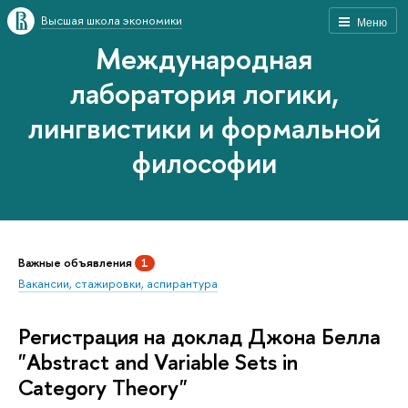
ысшая школа экономики
Меню
Международная
лаборатория логики,
лингвистики и формальной
философии
ажные объявления
1
акансии, стажировки, аспирантура
Регистрация на доклад Джона Белла
"Abstract and Variable Sets in
Category Theory"