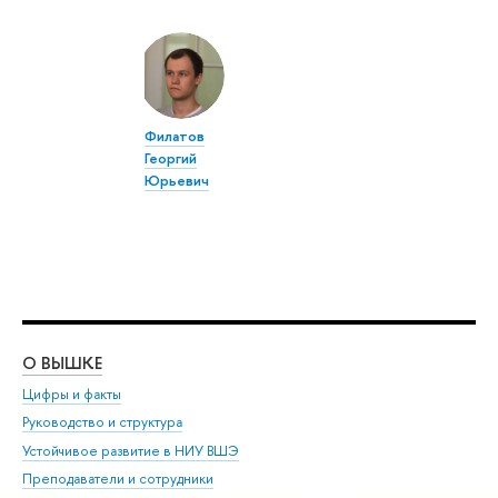
Филатов
Георгий
Юрьевич
О ВЫШКЕ
ОБ
Цифры и факты
Ли
Руководство и структура
Дов
Устойчивое развитие в НИУ ВШЭ
Ол
Преподаватели и сотрудники
При