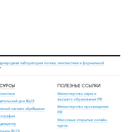
ународная лаборатория логики, лингвистики и формальной
"
ЕСУРСЫ
ПОЛЕЗНЫЕ ССЫЛКИ
блиотека
Министерство науки и
высшего образования РФ
дательский дом ВШЭ
Министерство просвещения
ижный магазин «БукВышка»
РФ
пография
Массовые открытые онлайн-
диацентр
курсы
рналы ВШЭ