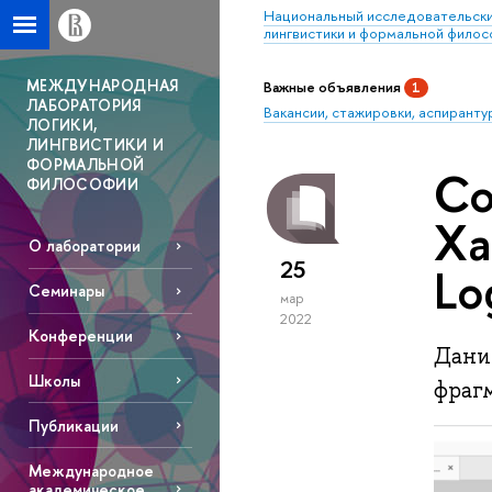
Национальный исследовательски
лингвистики и формальной фило
МЕЖДУНАРОДНАЯ
Важные объявления
1
ЛАБОРАТОРИЯ
Вакансии, стажировки, аспиранту
ЛОГИКИ,
ЛИНГВИСТИКИ И
ФОРМАЛЬНОЙ
Со
ФИЛОСОФИИ
Ха
О лаборатории
25
Lo
Семинары
мар
2022
Конференции
Дани
Школы
фрагм
Публикации
Международное
академическое