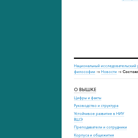
Национальный исследовательский 
философии
→
Новости
→
Состоял
О ВЫШКЕ
Цифры и факты
Руководство и структура
Устойчивое развитие в НИУ
ВШЭ
Преподаватели и сотрудники
Корпуса и общежития