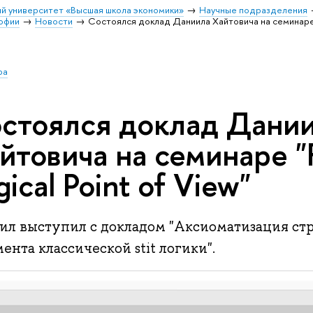
й университет «Высшая школа экономики»
Научные подразделения
софии
Новости
Состоялся доклад Даниила Хайтовича на семинаре "F
ра
стоялся доклад Дани
йтовича на семинаре "
gical Point of View"
ил выступил с докладом "Аксиоматизация ст
ента классической stit логики".