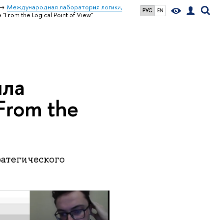
Международная лаборатория логики,
РУС
EN
rom the Logical Point of View"
ила
From the
ратегического