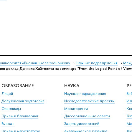
университет «Высшая школа экономики»
→
Научные подразделения
→
Межд
ся доклад Даниила Хайтовича на семинаре "From the Logical Point of View
ОБРАЗОВАНИЕ
НАУКА
Р
Лицей
Научные подразделения
Би
Довузовская подготовка
Исследовательские проекты
Из
Олимпиады
Мониторинги
Кн
Прием в бакалавриат
Диссертационные советы
Ти
Вышка+
Защиты диссертаций
Ме
Прием в магистратуру
Академическое развитие
Жу