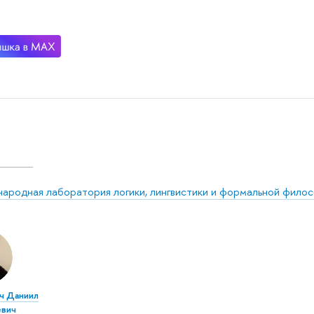
ародная лаборатория логики, лингвистики и формальной фило
ч Даниил
евич