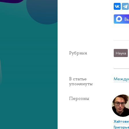
Рубрики
Наука
Междун
В статье
упомянуты
Персоны
Хайтови
Григорь