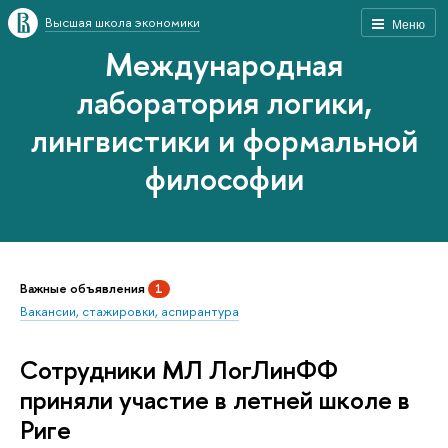
Высшая школа экономики
Меню
Международная
лаборатория логики,
лингвистики и формальной
философии
Важные объявления
1
Вакансии, стажировки, аспирантура
Сотрудники МЛ ЛогЛинФФ
приняли участие в летней школе в
Риге