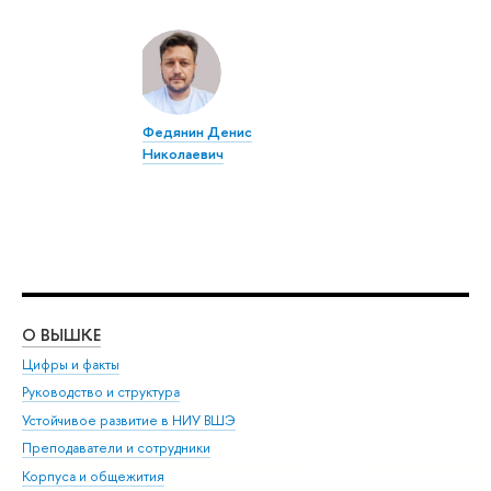
Федянин Денис
Николаевич
О ВЫШКЕ
ОБ
Цифры и факты
Ли
Руководство и структура
Дов
Устойчивое развитие в НИУ ВШЭ
Ол
Преподаватели и сотрудники
При
Корпуса и общежития
Вы