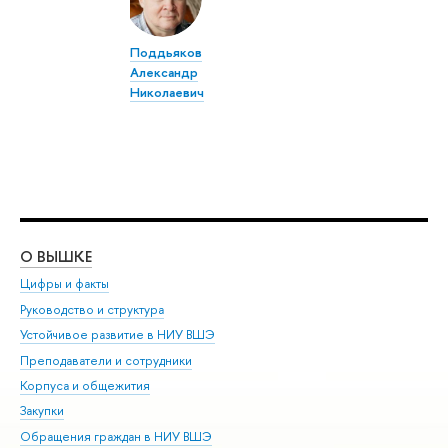
Поддьяков
Александр
Николаевич
О ВЫШКЕ
ОБ
Цифры и факты
Ли
Руководство и структура
Дов
Устойчивое развитие в НИУ ВШЭ
Ол
Преподаватели и сотрудники
При
Корпуса и общежития
Вы
Закупки
При
Обращения граждан в НИУ ВШЭ
Ас