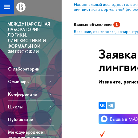
Национальный исследовательски
лингвистики и формальной фило
МЕЖДУНАРОДНАЯ
ажные объявления
1
ЛАБОРАТОРИЯ
акансии, стажировки, аспиранту
ЛОГИКИ,
ЛИНГВИСТИКИ И
ФОРМАЛЬНОЙ
Заявка
ФИЛОСОФИИ
лингви
О лаборатории
Извините, регис
Семинары
Конференции
Школы
Публикации
Международное
академическое