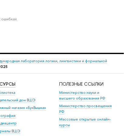
 ошибках.
ународная лаборатория логики, лингвистики и формальной
2025
ЕСУРСЫ
ПОЛЕЗНЫЕ ССЫЛКИ
блиотека
Министерство науки и
ысшего образования РФ
дательский дом ВШЭ
Министерство просвещения
ижный магазин «БукВышка»
РФ
пография
Массовые открытые онлайн-
диацентр
курсы
рналы ВШЭ