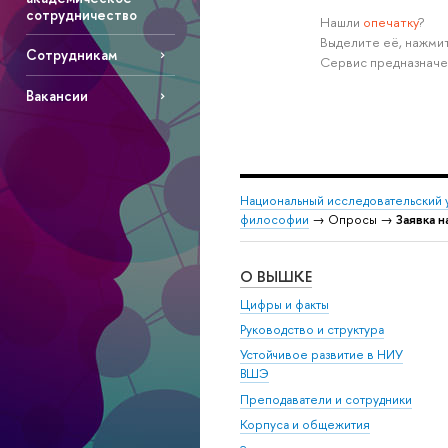
сотрудничество
Нашли
опечатку
?
ыделите её, нажмите
Сотрудникам
Сервис предназначе
акансии
Национальный исследовательский 
философии
→ Опросы →
Заявка н
О ВЫШКЕ
Цифры и факты
Руководство и структура
Устойчивое развитие в НИУ
ШЭ
Преподаватели и сотрудники
Корпуса и общежития