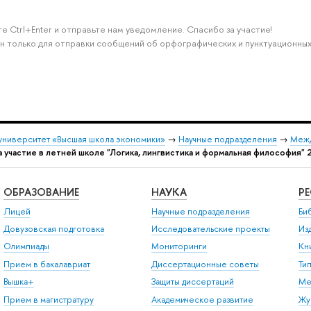
 Ctrl+Enter и отправьте нам уведомление. Спасибо за участие!
н только для отправки сообщений об орфографических и пунктуационных
университет «Высшая школа экономики»
→
Научные подразделения
→
Межд
а участие в летней школе "Логика, лингвистика и формальная философия" 
ОБРАЗОВАНИЕ
НАУКА
Р
Лицей
Научные подразделения
Би
Довузовская подготовка
Исследовательские проекты
Из
Олимпиады
Мониторинги
Кн
Прием в бакалавриат
Диссертационные советы
Ти
ышка+
Защиты диссертаций
Ме
Прием в магистратуру
Академическое развитие
Жу