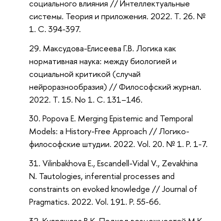
социального влияния // Интеллектуальные
системы. Теория и приложения. 2022. Т. 26. №
1. С. 394-397.
Максудова-Елисеева Г.В. Логика как
нормативная наука: между биологией и
социальной критикой (случай
нейроразнообразия) // Философский журнал.
2022. Т. 15. No 1. С. 131–146.
Popova E. Merging Epistemic and Temporal
Models: a History-Free Approach // Логико-
философские штудии. 2022. Vol. 20. № 1. P. 1-7.
Vilinbakhova E., Escandell-Vidal V., Zevakhina
N. Tautologies, inferential processes and
constraints on evoked knowledge // Journal of
Pragmatics. 2022. Vol. 191. P. 55-66.
Кудряшова В.К. Подход возможностей М.К.