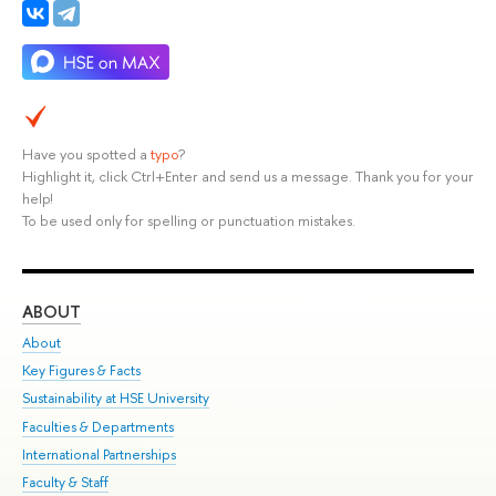
Have you spotted a
typo
?
Highlight it, click Ctrl+Enter and send us a message. Thank you for your
help!
To be used only for spelling or punctuation mistakes.
ABOUT
ST
About
Adm
Key Figures & Facts
Pr
Sustainability at HSE University
Un
Faculties & Departments
Gr
International Partnerships
Ex
Faculty & Staff
Su