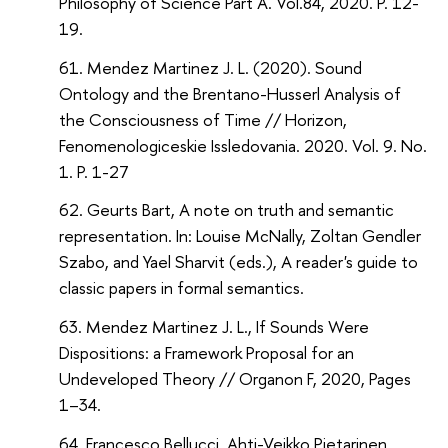
Philosophy of Science Part A. Vol.84, 2020. P. 12-
19.
Mendez Martinez J. L. (2020). Sound
Ontology and the Brentano-Husserl Analysis of
the Consciousness of Time // Horizon,
Fenomenologiceskie Issledovania. 2020. Vol. 9. No.
1. P. 1-27
Geurts Bart, A note on truth and semantic
representation. In: Louise McNally, Zoltan Gendler
Szabo, and Yael Sharvit (eds.), A reader's guide to
classic papers in formal semantics.
Mendez Martinez J. L., If Sounds Were
Dispositions: a Framework Proposal for an
Undeveloped Theory // Organon F, 2020, Pages
1–34.
Francesco Bellucci, Ahti-Veikko Pietarinen,