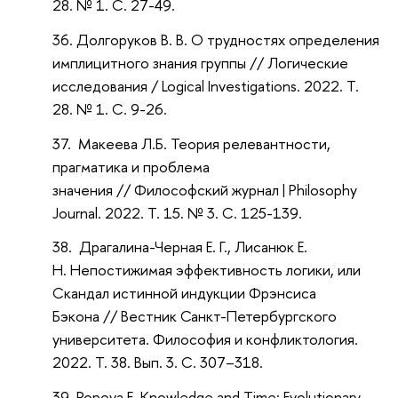
28. № 1. C. 27-49.
Долгоруков В. В. О трудностях определения
имплицитного знания группы // Логические
исследования / Logical Investigations. 2022. Т.
28. № 1. C. 9-26.
Макеева Л.Б. Теория релевантности,
прагматика и проблема
значения // Философский журнал | Philosophy
Journal. 2022. Т. 15. № 3. С. 125-139.
Драгалина-Черная Е. Г., Лисанюк Е.
Н. Непостижимая эффективность логики, или
Скандал истинной индукции Фрэнсиса
Бэкона // Вестник Санкт-Петербургского
университета. Философия и конфликтология.
2022. Т. 38. Вып. 3. С. 307–318.
Popova E. Knowledge and Time: Evolutionary