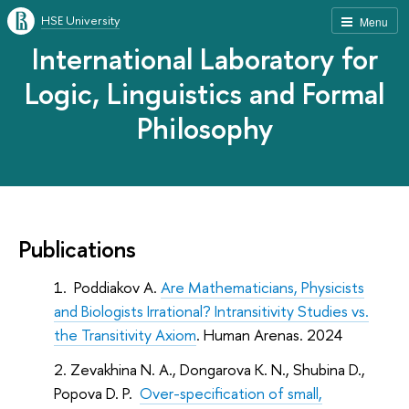
HSE University
Menu
International Laboratory for
Logic, Linguistics and Formal
Philosophy
Publications
Poddiakov A.
Are Mathematicians, Physicists
and Biologists Irrational? Intransitivity Studies vs.
the Transitivity Axiom
. Human Arenas. 2024
Zevakhina N. A., Dongarova K. N., Shubina D.,
Popova D. P.
Over-specification of small,