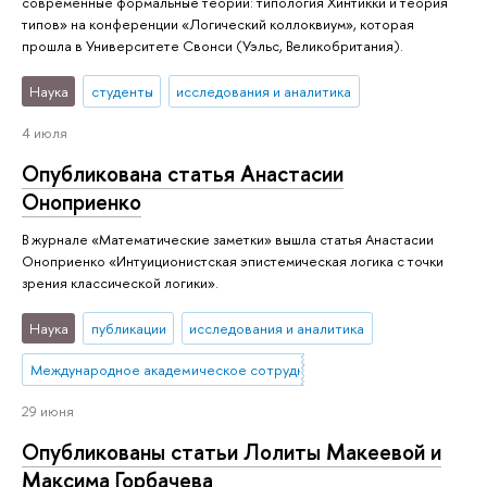
современные формальные теории: типология Хинтикки и теория
типов» на конференции «Логический коллоквиум», которая
прошла в Университете Свонси (Уэльс, Великобритания).
Наука
студенты
исследования и аналитика
4 июля
Опубликована статья Анастасии
Оноприенко
В журнале «Математические заметки» вышла статья Анастасии
Оноприенко «Интуиционистская эпистемическая логика с точки
зрения классической логики».
Наука
публикации
исследования и аналитика
Международное академическое сотрудничество
29 июня
Опубликованы статьи Лолиты Макеевой и
Максима Горбачева