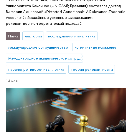
Университета Кампинас (UNICAMP, Бразилия) состоялся доклад
Виктории Денисовой «Distorted Conditionals: A Relevance-Theoretic
Account» («Искажённые условные высказывания:
релевантностно‑теоретический подход»).
Наука
лектории
исследования и аналитика
международное сотрудничество
когнитивные искажения
Международное академическое сотрудничество
паранепротиворечивая логика
теория релевантности
14 мая