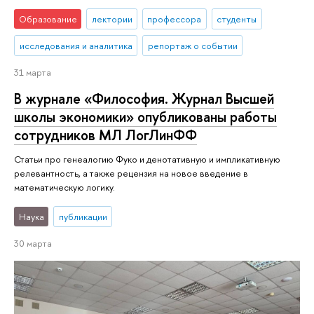
Образование
лектории
профессора
студенты
исследования и аналитика
репортаж о событии
31 марта
В журнале «Философия. Журнал Высшей
школы экономики» опубликованы работы
сотрудников МЛ ЛогЛинФФ
Статьи про генеалогию Фуко и денотативную и импликативную
релевантность, а также рецензия на новое введение в
математическую логику.
Наука
публикации
30 марта