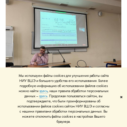
Пятый день весенней школы
Мы используем файлы cookies для улучшения работы сайта
НИУ ВШЭ и большего удобства его использования. Более
Фотоотчет с пятого дня весенней школы.
подробную информацию об использовании файлов cookies
можно найти
здесь
, наши правила обработки персональных
Образование
лектории
студенты
данных –
здесь
. Продолжая пользоваться сайтом, вы
✖
подтверждаете, что были проинформированы об
исследования и аналитика
использовании файлов cookies сайтом НИУ ВШЭ и согласны
с нашими правилами обработки персональных данных. Вы
можете отключить файлы cookies в настройках Вашего
27 марта
браузера.