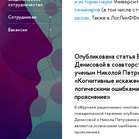
и истории науки
Университ
сотрудничество
семинаров
(в том числе 
школы
. Также в ЛогЛинФФ
Сотрудникам
Вакансии
Опубликована статья 
Денисовой в соавторс
ученым Николой Петр
«Когнитивные искажен
логическими ошибками
прояснение»
В «Журнале рационально-эмотивно
поведенческой терапии» опублико
Денисовой и Николы Петровича «
являются логическими ошибками:
прояснение».