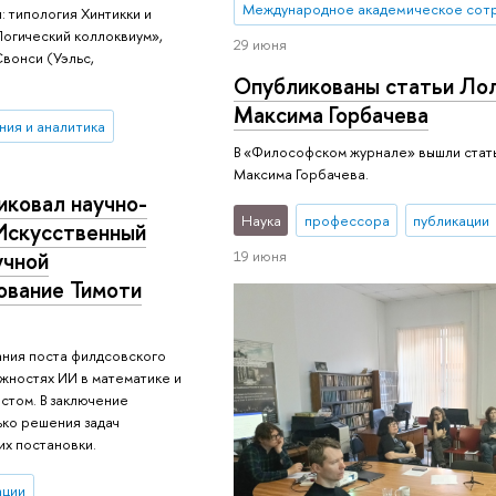
Международное академическое сот
 типология Хинтикки и
огический коллоквиум»,
29 июня
вонси (Уэльс,
Опубликованы статьи Ло
Максима Горбачева
ния и аналитика
В «Философском журнале» вышли стат
Максима Горбачева.
иковал научно-
Наука
профессора
публикации
Искусственный
19 июня
учной
ование Тимоти
ания поста филдсовского
ожностях ИИ в математике и
стом. В заключение
ько решения задач
их постановки.
ации