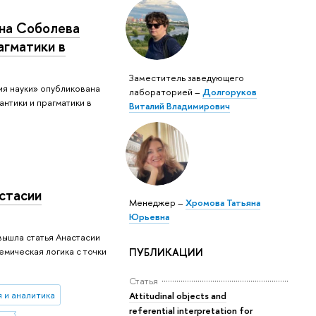
на Соболева
агматики в
Заместитель заведующего
я науки» опубликована
лабораторией –
Долгоруков
нтики и прагматики в
Виталий Владимирович
стасии
Менеджер –
Хромова Татьяна
Юрьевна
вышла статья Анастасии
мическая логика с точки
ПУБЛИКАЦИИ
Статья
 и аналитика
Attitudinal objects and
referential interpretation for