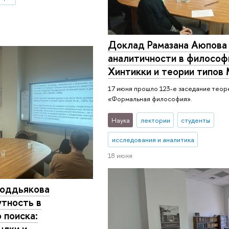
Доклад Рамазана Аюпова
аналитичности в философ
Хинтикки и теории типов
17 июня прошло 123-е заседание теор
«Формальная философия».
Наука
лектории
студенты
исследования и аналитика
18 июня
оддьякова
утность в
 поиска:
ылки и