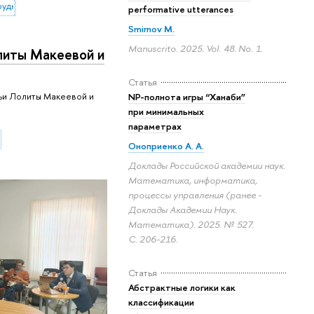
рудничество
performative utterances
Smirnov M.
Manuscrito. 2025. Vol. 48. No. 1.
литы Макеевой и
Статья
ьи Лолиты Макеевой и
NP-полнота игры “Ханаби”
при минимальных
параметрах
Оноприенко А. А.
Доклады Российской академии наук.
Математика, информатика,
процессы управления (ранее -
Доклады Академии Наук.
Математика). 2025. № 527.
С. 206-216.
Статья
Абстрактные логики как
классификации