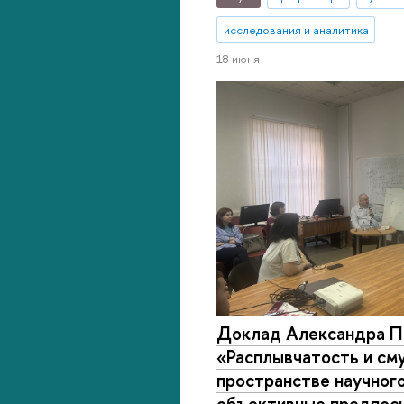
исследования и аналитика
18 июня
Доклад Александра П
«Расплывчатость и см
пространстве научного
объективные предпос