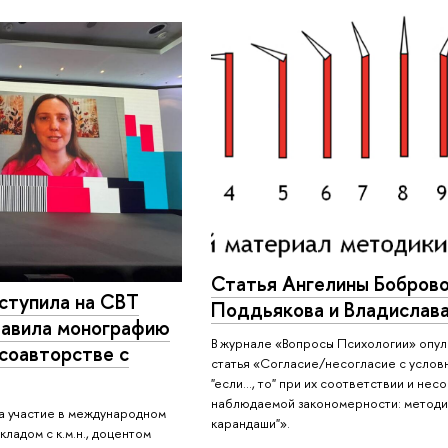
Статья Ангелины Боброво
ступила на CBT
Поддьякова и Владислава
авила монографию
В журнале «Вопросы Психологии» опу
соавторстве с
статья «Согласие/несогласие с усло
"если…, то" при их соответствии и нес
наблюдаемой закономерности: методи
а участие в международном
карандаши"».
ладом с к.м.н., доцентом