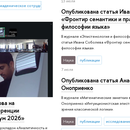
13 июля
кадемическое сотрудничество
Опубликована статья Ива
«Фронтир семантики и пр
философии языка»
В журнале «Эпистемология и философи
статья Ивана Соболева «Фронтир сема
философии языка».
Наука
публикации
7 июля
Опубликована статья Ана
Оноприенко
В журнале «Математические заметки» 
ва на
Оноприенко «Интуиционистская эписте
еренции
зрения классической логики».
иум 2026»
Наука
публикации
исследования
 докладом «Аналитичность и