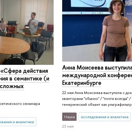
Анна Моисеева выступила
 «Сфера действия
международной конферен
ия в семантике (и
Екатеринбурге
х сложных
22 мая Анна Моисеева выступила с до
кванторами "обычно" / "почти всегда" / 
оретического семинара
генерический объект как ультрафильтр
Наука
исследования и аналитика
ования и аналитика
23 мая