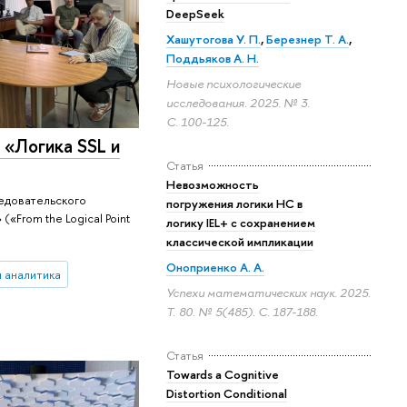
DeepSeek
Хашутогова У. П.
,
Березнер Т. А.
,
Поддьяков А. Н.
Новые психологические
исследования. 2025. № 3.
С. 100-125.
«Логика SSL и
Статья
Невозможность
ледовательского
погружения логики HC в
«From the Logical Point
логику IEL+ с сохранением
классической импликации
Оноприенко А. А.
и аналитика
Успехи математических наук. 2025.
Т. 80. № 5(485).
С. 187-188.
Статья
Towards a Cognitive
Distortion Conditional