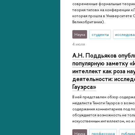
современные формальные теории:
теория типов» на конференции «Л
которая прошла в Университете С
Великобритания).
Наука
студенты
исследова
4 июля
А.Н. Поддьяков опубл
популярную заметку «
интеллект как роза на
деятельности: исслед
Гауэрса»
В ней представлен обзор содерж
медалиста Тимоти Гауэрса о возм
содержания комментариев под по
обсуждается возможность не тол
искусственным интеллектом, но и 
Наука
профессора
публик