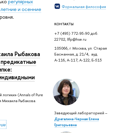
лько
регулярных
Формальная философия
,
летние и осенние
ровня.
КОНТАКТЫ
+7 (495) 772-95-90 доб.
22702, llfp@hse.ru
105066, г. Москва, ул. Старая
хаила Рыбакова
Басманная, д. 21/4, ауд.
А-116, А-117, А-122, Б-513
 предикатные
ипке:
 индивидными
 логики» (Annals of Pure
ья Михаила Рыбакова.
Заведующий лабораторией –
Драгалина-Черная Елена
рудничество
Григорьевна