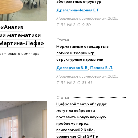
абстрактных структур
Драгалина-Черная Е. Г.
Логические исследования. 2025.
Т. 31. № 2.
С. 9-30.
 «Анализ
ии математики
Статья
 Мартина-Лёфа»
Нормативные стандарты в
логике и теории игр:
етического семинара
структурные параллели
Долгоруков В. В.
,
Попова Е. Л.
Логические исследования. 2025.
Т. 31. № 2.
С. 31-51.
Статья
Цифровой театр абсурда:
могут ли нейросети
поставить новую научную
проблему перед
психологией? Кейс-
сравнение ChatGPT и