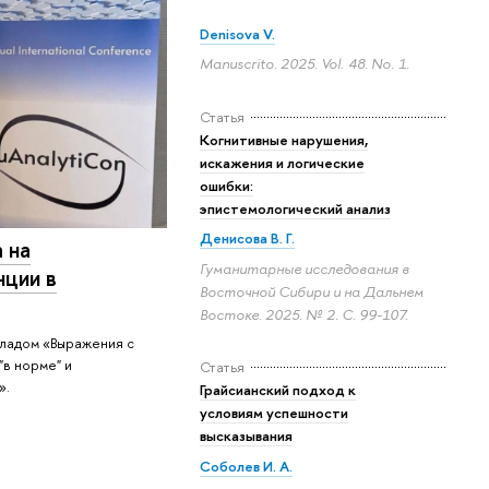
Denisova V.
Manuscrito. 2025. Vol. 48. No. 1.
Статья
Когнитивные нарушения,
искажения и логические
ошибки:
эпистемологический анализ
Денисова В. Г.
 на
Гуманитарные исследования в
ции в
Восточной Сибири и на Дальнем
Востоке. 2025. № 2.
С. 99-107.
кладом «Выражения с
"в норме" и
Статья
».
Грайсианский подход к
условиям успешности
высказывания
Соболев И. А.