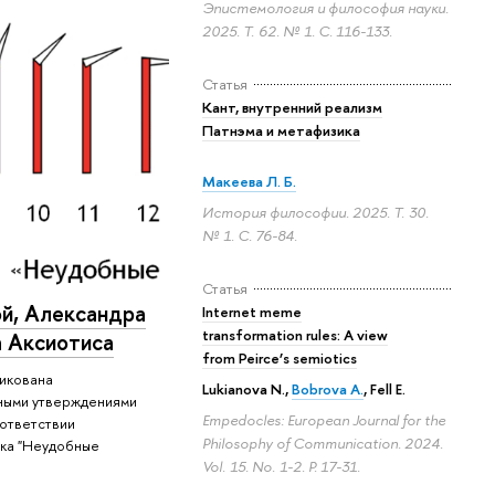
Эпистемология и философия науки.
2025. Т. 62. № 1.
С. 116-133.
Статья
Кант, внутренний реализм
Патнэма и метафизика
Макеева Л. Б.
История философии. 2025. Т. 30.
№ 1.
С. 76-84.
Статья
й, Александра
Internet meme
transformation rules: A view
 Аксиотиса
from Peirce’s semiotics
ликована
Lukianova N.,
Bobrova A.
, Fell E.
вными утверждениями
Empedocles: European Journal for the
оответствии
Philosophy of Communication. 2024.
ка "Неудобные
Vol. 15. No. 1-2.
P. 17-31.