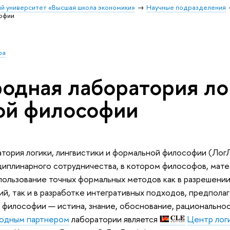
й университет «Высшая школа экономики»
Научные подразделения
софии
ра
дная лаборатория лог
ой философии
ория логики, лингвистики и формальной философии (Лог
иплинарного сотрудничества, в котором философов, мате
пользование точных формальных методов как в разрешени
ий, так и в разработке интегративных подходов, предпол
 философии — истина, знание, обоснование, рациональнос
одным партнером
лаборатории является
Центр лог