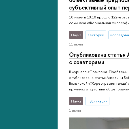
субъективный опыт п
10 июня в 18:10 прошло 122-е за
семинара «Формальная философи
Наука
лектории
исследова
11 июня
Опубликована статья 
с соавторами
В журнале «Праксема. Проблемы 
опубликована статья Ангелины Бо
Волынской «"Хореография танца" и
причинах отсутствия общепризнан
Наука
публикации
1 июня