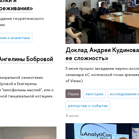
ереживания»
седание теоретического
я».
ния и аналитика
Доклад Андрея Кудинова 
ее сложность»
Ангелины Бобровой
3 июня прошло заседание научно-исс
семинара «С логической точки зрения» (
визуальной семиотики»
of View»).
бровой и Екатерины
 "кинофильмы мыслей", или о
Наука
лектории
исследования 
ной танцевальной нотации».
репортаж о событии
4 июня