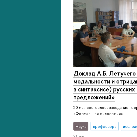
Доклад А.Б. Летучего
модальности и отрицан
в синтаксисе) русски
предложений»
20 мая состоялось заседание те
«Формальная философия».
Наука
профессора
исслед
21 мая