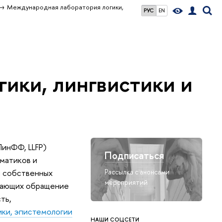
Международная лаборатория логики,
РУС
EN
ики, лингвистики и
ЛинФФ, LLFP)
Подписаться
матиков и
и собственных
Рассылка с анонсами
мероприятий
агающих обращение
ть,
ики, эпистемологии
НАШИ СОЦСЕТИ