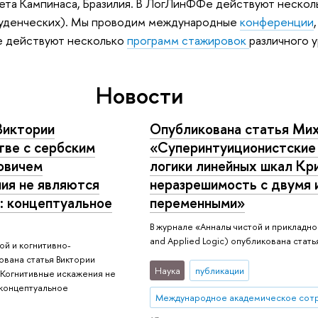
ета Кампинаса, Бразилия. В ЛогЛинФФе действуют неско
студенческих). Мы проводим международные
конференции
е действуют несколько
программ стажировок
различного у
Новости
Виктории
Опубликована статья Ми
тве с сербским
«Суперинтуиционистские
овичем
логики линейных шкал Кр
ия не являются
неразрешимость с двумя
: концептуальное
переменными»
В журнале «Анналы чистой и прикладной
and Applied Logic) опубликована стат
й и когнитивно-
вана статья Виктории
Наука
публикации
Когнитивные искажения не
 концептуальное
Международное академическое сот