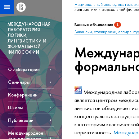
Национальный исследовательски
лингвистики и формальной фило
МЕЖДУНАРОДНАЯ
Важные объявления
1
ЛАБОРАТОРИЯ
Вакансии, стажировки, аспиранту
ЛОГИКИ,
ЛИНГВИСТИКИ И
Междунаро
ФОРМАЛЬНОЙ
ФИЛОСОФИИ
формальн
О лаборатории
Семинары
Международная лаборат
Конференции
является центром междисц
лингвистов объединяет ис
Школы
концептуальных затруднен
Публикации
к категориям классической
нормативность.
Междунар
Международное
академическое