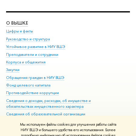
О ВЫШКЕ
ОБ
Цифры и факты
Ли
Руководство и структура
Дов
Устойчивое развитие в НИУ ВШЭ
Ол
Преподаватели и сотрудники
При
Корпуса и общежития
Вы
Закупки
При
Обращения граждан в НИУ ВШЭ
Ас
Фонд целевого капитала
До
Противодействие коррупции
Цен
Сведения о доходах, расходах, об имуществе и
Би
обязательствах имущественного характера
Об
Сведения об образовательной организации
Обр
Людям с ограниченными возможностями здоровья
Мы используем файлы cookies для улучшения работы сайта
Единая платежная страница
НИУ ВШЭ и большего удобства его использования. Более
подробную информацию об использовании файлов cookies